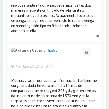
una cosa suple a la otra se puede hacer de las dos
maneras mediante certificado de fabricante o
mediante proyecto técnico. Actualmente todo lo que
se ponga a mayores en un vehiculo lo cual no venga
en homologación tipo en ficha técnica debe ser
anotado en ella.
A
r
r
i
Isidro
Citar
b
a
Mar, Ene 20 2015, 18:41
Muchas gracias por vuestra información, tambien me
surge una duda, he visto una ficha técnica de
comparativas entre peugeot 205 gti y gtx, en ambos
da una anchura de carrocería de 1.570 mm y en la
tarjeta itv de mi coche viene como anchura 1.589 mm,
he leido que existe una tolerancia en cuanto a la