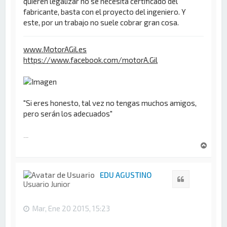
quieren legalizar no se necesita certificado del
fabricante, basta con el proyecto del ingeniero. Y
este, por un trabajo no suele cobrar gran cosa.
www.MotorAGil.es
https://www.facebook.com/motorA.Gil
"Si eres honesto, tal vez no tengas muchos amigos,
pero serán los adecuados"
John Lennon
A
r
r
i
EDU AGUSTINO
Citar
b
Usuario Junior
a
Mar, Ene 20 2015, 15:23