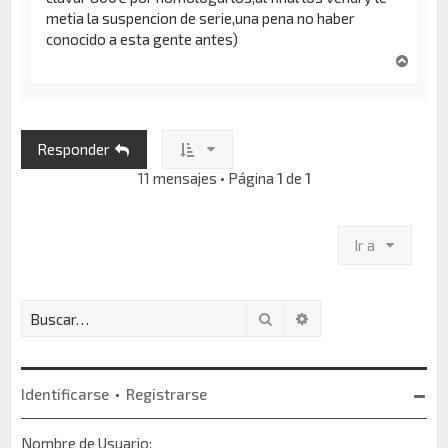
metia la suspencion de serie,una pena no haber
conocido a esta gente antes)
A
r
r
i
b
Responder
a
11 mensajes • Página
1
de
1
Ir a
Buscar
Búsqueda avanzada
Identificarse
•
Registrarse
Nombre de Usuario: