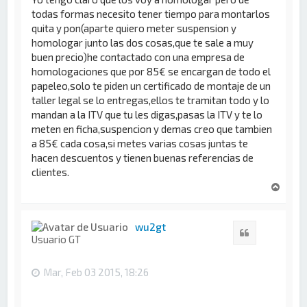
todas formas necesito tener tiempo para montarlos
quita y pon(aparte quiero meter suspension y
homologar junto las dos cosas,que te sale a muy
buen precio)he contactado con una empresa de
homologaciones que por 85€ se encargan de todo el
papeleo,solo te piden un certificado de montaje de un
taller legal se lo entregas,ellos te tramitan todo y lo
mandan a la ITV que tu les digas,pasas la ITV y te lo
meten en ficha,suspencion y demas creo que tambien
a 85€ cada cosa,si metes varias cosas juntas te
hacen descuentos y tienen buenas referencias de
clientes.
A
r
r
i
wu2gt
Citar
b
Usuario GT
a
Mar, Feb 03 2015, 18:26