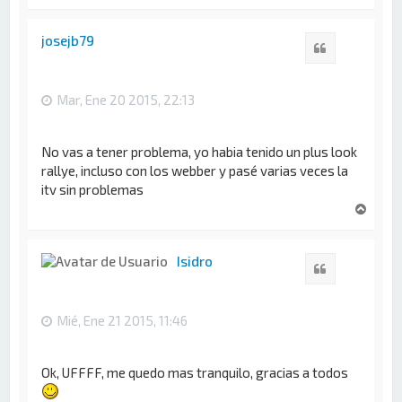
r
r
i
josejb79
Citar
b
a
Mar, Ene 20 2015, 22:13
No vas a tener problema, yo habia tenido un plus look
rallye, incluso con los webber y pasé varias veces la
itv sin problemas
A
r
r
i
Isidro
Citar
b
a
Mié, Ene 21 2015, 11:46
Ok, UFFFF, me quedo mas tranquilo, gracias a todos