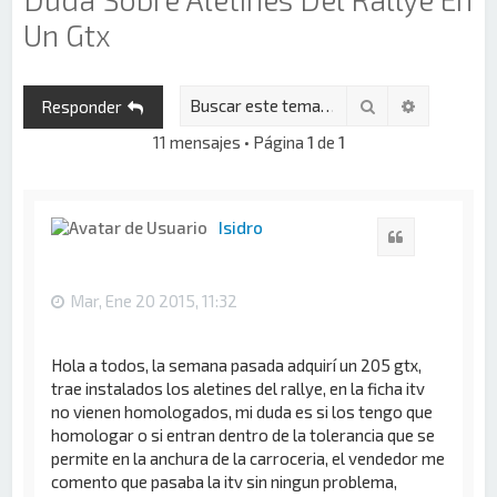
Un Gtx
Buscar
Búsqueda 
Responder
11 mensajes • Página
1
de
1
Isidro
Citar
Mar, Ene 20 2015, 11:32
Hola a todos, la semana pasada adquirí un 205 gtx,
trae instalados los aletines del rallye, en la ficha itv
no vienen homologados, mi duda es si los tengo que
homologar o si entran dentro de la tolerancia que se
permite en la anchura de la carroceria, el vendedor me
comento que pasaba la itv sin ningun problema,