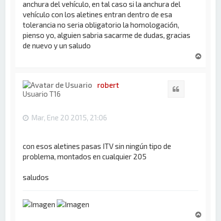
anchura del vehículo, en tal caso si la anchura del
vehículo con los aletines entran dentro de esa
tolerancia no seria obligatorio la homologación,
pienso yo, alguien sabria sacarme de dudas, gracias
de nuevo y un saludo
A
r
r
i
robert
Citar
b
Usuario T16
a
Mar, Ene 20 2015, 21:06
con esos aletines pasas ITV sin ningún tipo de
problema, montados en cualquier 205
saludos
A