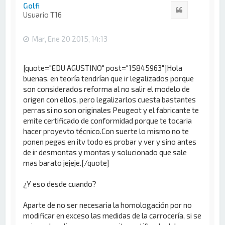
i
Golfi
Citar
b
Usuario T16
a
Mar, Ene 20 2015, 14:13
[quote="EDU AGUSTINO" post="15845963"]Hola
buenas. en teoría tendrían que ir legalizados porque
son considerados reforma al no salir el modelo de
origen con ellos, pero legalizarlos cuesta bastantes
perras si no son originales Peugeot y el fabricante te
emite certificado de conformidad porque te tocaria
hacer proyevto técnico.Con suerte lo mismo no te
ponen pegas en itv todo es probar y ver y sino antes
de ir desmontas y montas y solucionado que sale
mas barato jejeje.[/quote]
¿Y eso desde cuando?
Aparte de no ser necesaria la homologación por no
modificar en exceso las medidas de la carrocería, si se