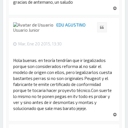
gracias de antemano, un saludo
A
r
r
i
EDU AGUSTINO
Citar
b
Usuario Junior
a
Mar, Ene 20 2015, 13:30
Hola buenas. en teoría tendrían que ir legalizados
porque son considerados reforma al no salir el
modelo de origen con ellos, pero legalizarlos cuesta
bastantes perras si no son originales Peugeot y el
fabricante te emite certificado de conformidad
porque te tocaria hacer proyevto técnico.Con suerte
lo mismo no te ponen pegas en itv todo es probar y
ver y sino antes de ir desmontas y montas y
solucionado que sale mas barato jejeje.
A
r
r