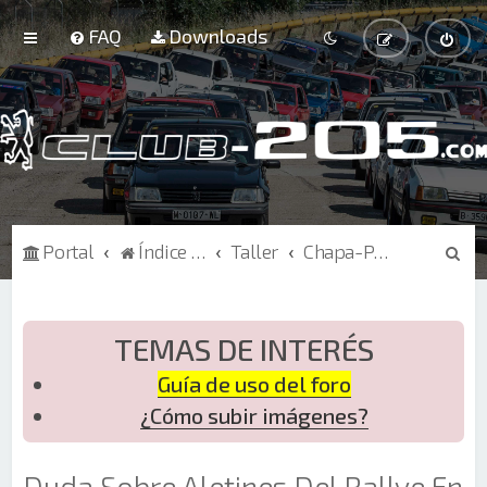
FAQ
Downloads
B
Portal
Índice de Foros
Taller
Chapa-Pintura
u
s
c
TEMAS DE INTERÉS
a
Guía de uso del foro
r
¿Cómo subir imágenes?
Duda Sobre Aletines Del Rallye En