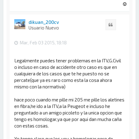
A
r
r
i
dikuan_200cv
Citar
b
Usuario Nuevo
a
Mar, Feb 03 2015, 18:18
Legalmente puedes tener problemas en la ITV,G.Civil
o incluso en caso de accidente otro caso es que en
cualquiera de los casos que te he puesto no se
percate(que ya es raro como esta la cosa ahora
mismo con la normativa)
hace poco cuando me pille mi 205 me pille los aletines
en fibra,he ido a la ITV,a la Peugeot e incluso he
preguntado a un amigo picoleto y la unica opcion que
tengo es homologar,ya que por aqui dan mucha caña
con estas cosas.
Yo tengo claro que los voy a homologar pero de