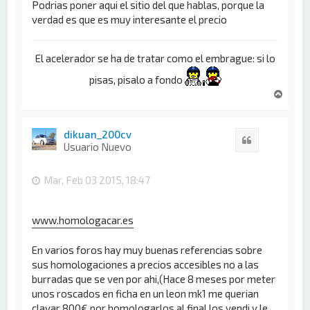
Podrias poner aqui el sitio del que hablas, porque la
verdad es que es muy interesante el precio
El acelerador se ha de tratar como el embrague: si lo
pisas, pisalo a fondo
A
r
r
i
dikuan_200cv
Citar
b
Usuario Nuevo
a
Mar, Feb 03 2015, 18:47
www.homologacar.es
En varios foros hay muy buenas referencias sobre
sus homologaciones a precios accesibles no a las
burradas que se ven por ahi,(Hace 8 meses por meter
unos roscados en ficha en un leon mk1 me querian
clavar 800€ por homologarlos,al final los vendi y le