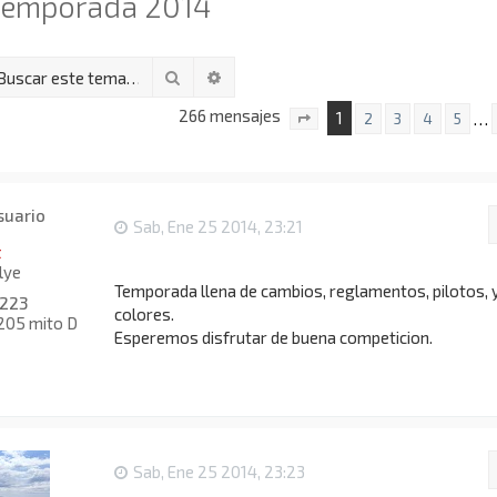
Temporada 2014
Buscar
Búsqueda avanzada
266 mensajes
1
…
2
3
4
5
Página
1
de
18
Sab, Ene 25 2014, 23:21
t
lye
Temporada llena de cambios, reglamentos, pilotos, 
223
colores.
 205 mito D
Esperemos disfrutar de buena competicion.
Sab, Ene 25 2014, 23:23