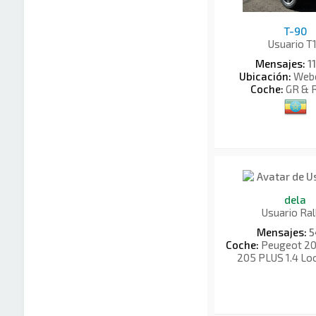
T-90
Usuario T
Mensajes:
1
Ubicación:
Webe
Coche:
GR & R
dela
Usuario Ral
Mensajes:
5
Coche:
Peugeot 205
205 PLUS 1.4 Lo