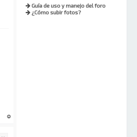
Guía de uso y manejo del foro
¿Cómo subir fotos?
A
r
r
i