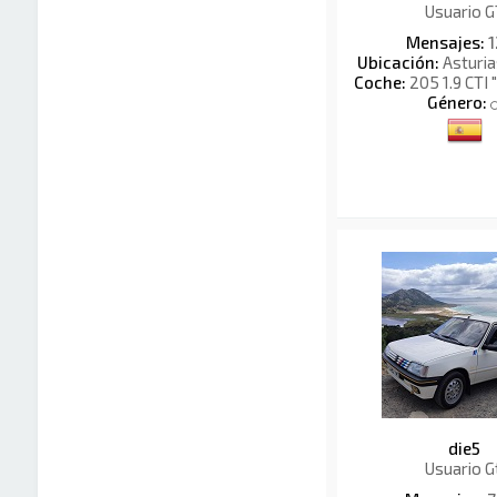
Usuario G
Mensajes:
1
Ubicación:
Asturi
Coche:
205 1.9 CTI 
Género:
die5
Usuario G