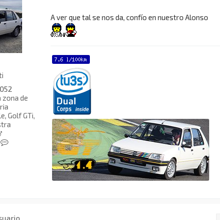
A ver que tal se nos da, confío en nuestro Alonso
ti
052
a zona de
ria
, Golf GTi,
tra
C
o
n
t
a
c
t
a
r