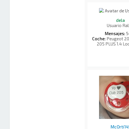
dela
Usuario Ral
Mensajes:
5
Coche:
Peugeot 205
205 PLUS 1.4 Lo
McOrti14