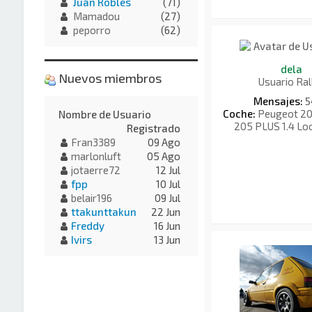
Juan Robles
(71)
Mamadou
(27)
peporro
(62)
dela
Nuevos miembros
Usuario Ral
Mensajes:
5
Coche:
Peugeot 205
Nombre de Usuario
205 PLUS 1.4 Lo
Registrado
Fran3389
09 Ago
marlonluft
05 Ago
jotaerre72
12 Jul
fpp
10 Jul
belair196
09 Jul
ttakunttakun
22 Jun
Freddy
16 Jun
Ivirs
13 Jun