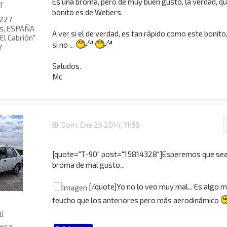
Es una broma, pero de muy buen gusto, la verdad, q
T
bonito es de Webers.
227
as, ESPAÑA
A ver si el de verdad, es tan rápido como este bonito
"El Cabrión"
si no ...
Saludos.
Mc
Dom, Ene 26 2014, 11:36
[quote="T-90" post="15814328"]Esperemos que sea
broma de mal gusto...
[/quote]Yo no lo veo muy mal... Es algo 
feucho que los anteriores pero más aerodinámico
ti