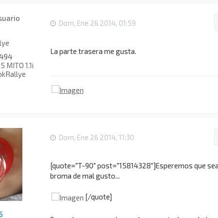
Dom, Ene 26 2014, 01:59
lye
La parte trasera me gusta.
494
 MITO 1.1i
okRallye
Dom, Ene 26 2014, 11:30
[quote="T-90" post="15814328"]Esperemos que sea
broma de mal gusto...
[/quote]
5