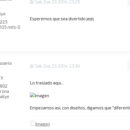
d
Sab, Ene 25 2014, 23:29
i
t
e
lye
5
Esperemos que sea divertido jejej
223
 205 mito D
Sab, Ene 25 2014, 23:30
TX
Lo traslado aqui...
902
rona
allye
Empezamos asi, con diseños, digamos que "diferentes