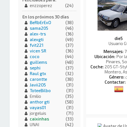
enzzoperez
(24)
En los próximos 30 días
BeRbErExO
(38)
sama205
(46)
alex-trs
(36)
die5
alexgti
(49)
Usuario G
fvit221
(37)
vicen SR
(36)
Mensajes:
7
Ubicación:
Por l
coco
(44)
Pinares, So
guillems
(48)
Coche:
205 GT-Style
sephi
(37)
Montero, As
Raul gtx
(32)
Género:
carontte
(38)
Contactar:
Javii2O5
(31)
ToteeBilbo
(31)
Emilio
(35)
anthor gti
(58)
vayas01
(31)
jorgeluis
(71)
caixinhas
(33)
UNAI
(42)