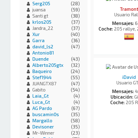
Serg205
(28)
Tramon
juansa
(59)
Usuario Ral
Santi gt
(38)
krlos205
(37)
Mensajes:
6
Jandra_22
(37)
Coche:
205 rallye,
Xur
(40)
Garra
(36)
david_ls2
(47)
Antonio81
Duende
(43)
Alberto205gtx
(32)
Baqueiro
(24)
iDavid
Stef1944
(55)
Usuario G
JUANGTX87
(47)
Gabito
(54)
Mensajes:
4
Laia_Gt
(4)
Ubicación:
Gi
Luca_Gt
(4)
Coche:
205 R
AG Pardo
(67)
buscamin0s
(35)
Margallo
(58)
Devisoner
(35)
Mr-Winner
(23)