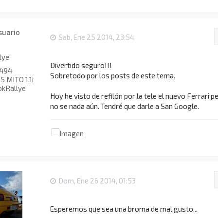
Sab, Ene 25 2014, 23:54
lye
Divertido seguro!!!
494
Sobretodo por los posts de este tema.
 MITO 1.1i
okRallye
Hoy he visto de refilón por la tele el nuevo Ferrari p
no se nada aún. Tendré que darle a San Google.
Dom, Ene 26 2014, 01:53
Esperemos que sea una broma de mal gusto...