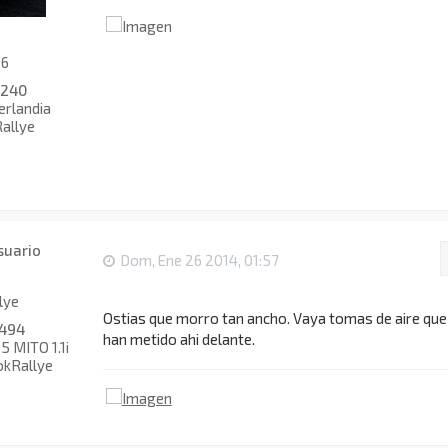
16
1240
rlandia
allye
Dom, Ene 26 2014, 01:57
lye
Ostias que morro tan ancho. Vaya tomas de aire que
494
han metido ahi delante.
 MITO 1.1i
okRallye