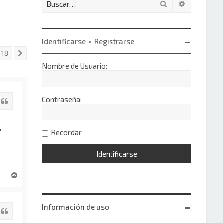
Buscar
Búsqueda 
Identificarse
•
Registrarse
18
Siguiente
Nombre de Usuario:
Contraseña:
Citar
y
Recordar
A
r
r
i
Información de uso
Citar
b
a