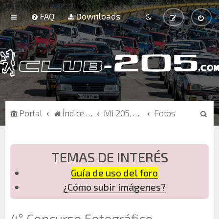
FAQ
Downloads
B
Portal
Índice de Foros
Mi 205, Curiosidades
Fotos
u
s
c
TEMAS DE INTERÉS
a
Guía de uso del foro
r
¿Cómo subir imágenes?
4° Concurso Fotográfico