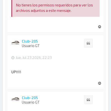
No tienes los permisos requeridos para ver los
archivos adjuntos a este mensaje.
A
r
r
i
Club-205
Citar
b
Usuario GT
a
Jue, Jul 23 2026, 22:23
UP!!!!
A
r
r
i
Club-205
Citar
b
Usuario GT
a