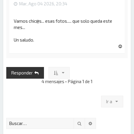
Mar, Ago 04 2026, 20:34
Vamos chic@s... esas fotos..... que solo queda este
mes...
Un saludo.
A
r
r
i
b
Responder
a
4 mensajes • Página
1
de
1
Ir a
Buscar
Búsqueda avanzada