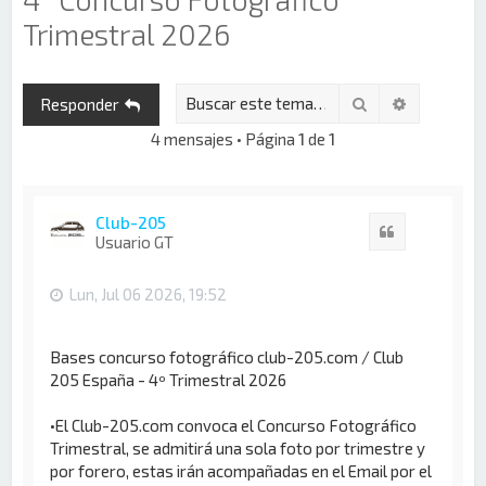
Trimestral 2026
Buscar
Búsqueda 
Responder
4 mensajes • Página
1
de
1
Club-205
Citar
Usuario GT
Lun, Jul 06 2026, 19:52
Bases concurso fotográfico club-205.com / Club
205 España - 4º Trimestral 2026
•El Club-205.com convoca el Concurso Fotográfico
Trimestral, se admitirá una sola foto por trimestre y
por forero, estas irán acompañadas en el Email por el