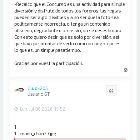
•Recalco que el Concurso es una actividad para simple
diversión y disfrute de todos los foreros, las reglas
pueden ser algo flexibles y a no ser que la foto sea
políticamente incorrecta, o tenga un contenido
obsceno, degradante u ofensivo, no se desestimara.
Con esto quiero decir, que es solo por diversión, así
que hay que intentar de verlo como un juego, que es
lo que es, un simple pasatiempo.
Gracias por vuestra participación.
A
r
r
i
Club-205
Citar
b
Usuario GT
a
Lun, Jul 06 2026, 19:52
1
1 - manu_chao27.jpg