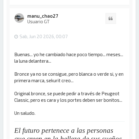
r
r
i
manu_chao27
Citar
b
Usuario GT
a
Sab, Jun 20 2026, 00:07
Buenas... yo he cambiado hace poco tiempo... meses...
la luna delantera...
Bronce ya no se consigue, pero blanca o verde si, y en
primera marca, sekurit creo...
Original bronce, se puede pedir a través de Peugeot
Classic, pero es cara y los portes deben ser bonitos...
Un saludo.
El futuro pertenece a las personas
que creen en la belleza de sus sueños.