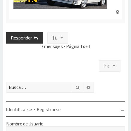
A
r
r
i
b
Responder
a
7 mensajes • Página
1
de
1
Ir a
Buscar
Búsqueda avanzada
Identificarse
•
Registrarse
Nombre de Usuario: