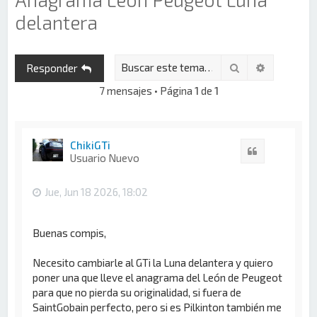
delantera
Buscar
Búsqueda 
Responder
7 mensajes • Página
1
de
1
ChikiGTi
Citar
Usuario Nuevo
Jue, Jun 18 2026, 18:02
Buenas compis,
Necesito cambiarle al GTi la Luna delantera y quiero
poner una que lleve el anagrama del León de Peugeot
para que no pierda su originalidad, si fuera de
SaintGobain perfecto, pero si es Pilkinton también me