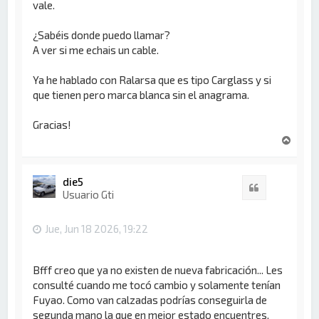
vale.
¿Sabéis donde puedo llamar?
A ver si me echais un cable.
Ya he hablado con Ralarsa que es tipo Carglass y si
que tienen pero marca blanca sin el anagrama.
Gracias!
A
r
r
i
die5
Citar
b
Usuario Gti
a
Jue, Jun 18 2026, 19:22
Bfff creo que ya no existen de nueva fabricación... Les
consulté cuando me tocó cambio y solamente tenían
Fuyao. Como van calzadas podrías conseguirla de
segunda mano la que en mejor estado encuentres,