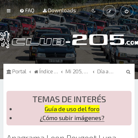
FAQ
Downloads
B
Portal
Índice de Foros
Mi 205, Curiosidades
Día a día
u
s
c
TEMAS DE INTERÉS
a
Guía de uso del foro
r
¿Cómo subir imágenes?
Anagrama Leon Peugeot Luna