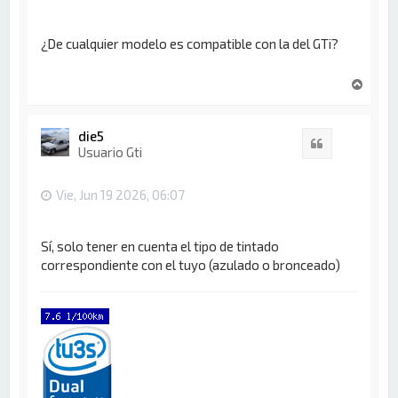
¿De cualquier modelo es compatible con la del GTi?
A
r
r
i
die5
Citar
b
Usuario Gti
a
Vie, Jun 19 2026, 06:07
Sí, solo tener en cuenta el tipo de tintado
correspondiente con el tuyo (azulado o bronceado)