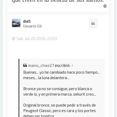
A
r
r
i
die5
Citar
b
Usuario Gti
a
Sab, Jun 20 2026, 22:03
manu_chao27
escribió:
↑
Buenas... yo he cambiado hace poco tiempo...
meses... la luna delantera...
Bronce ya no se consigue, pero blanca o
verde si, y en primera marca, sekurit creo...
Original bronce, se puede pedir a través de
Peugeot Classic, pero es cara y los portes
deben ser bonitos...