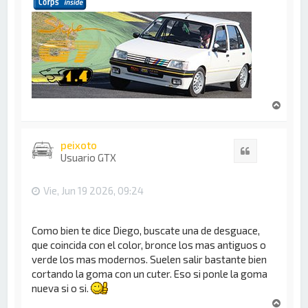
A
r
r
i
peixoto
Citar
b
Usuario GTX
a
Vie, Jun 19 2026, 09:24
Como bien te dice Diego, buscate una de desguace,
que coincida con el color, bronce los mas antiguos o
verde los mas modernos. Suelen salir bastante bien
cortando la goma con un cuter. Eso si ponle la goma
nueva si o si.
A