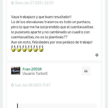
Dom, Jun 27 2021, 02:57
Vaya trabajazo y que buen resultado!!
Lo de los elevalunas traseros es todo un puntazo,
pero lo que me ha sorprendido que el cuentavueltas
lo pusieseis aparte y no cambinado un cuadro con
cuentavueltas..no os lo planteais??
Aun sin esto, felicidades por ese pedazo de trabajo!
A
r
r
i
Fran 205SR
Citar
b
Usuario TurboD
a
Lun, Jun 28 2021, 11:47