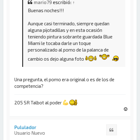
mario79
escribió:
↑
Buenas noches!!!
Aunque casi terminado, siempre quedan
alguna pijotadillas y en esta ocasión
teniendo pintura sobrante guardada Blue
Miami le tocaba darle un toque
personalizado al pomo de la palanca de
cambio os dejo alguna foto
Una pregunta, el pomo era original o es de los de
competencia?
205 SR Talbot al poder
A
r
r
i
Pululador
Citar
b
Usuario Nuevo
a