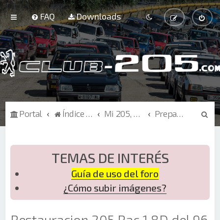
FAQ
Downloads
B
Portal
Índice de Foros
Mi 205, Curiosidades
Preparación - Restauración
u
s
c
TEMAS DE INTERÉS
a
Guía de uso del foro
r
¿Cómo subir imágenes?
Restauracion 205 Rac 1.8D del 96