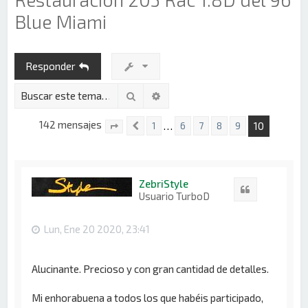
Blue Miami
Responder
Buscar
Búsqueda avanzada
142 mensajes
10
…
1
6
7
8
9
Anterior
Página
10
de
10
ZebriStyle
Citar
Usuario TurboD
Lun, Ene 20 2020, 23:41
Alucinante. Precioso y con gran cantidad de detalles.
Mi enhorabuena a todos los que habéis participado,