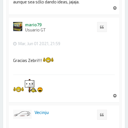
aunque sea sólo dando ideas, jajaja.
A
r
r
i
mario79
Citar
b
Usuario GT
a
Mar, Jun 01 2021, 21:59
Gracias Zebri!!!
A
r
r
i
Vecinju
Citar
b
a