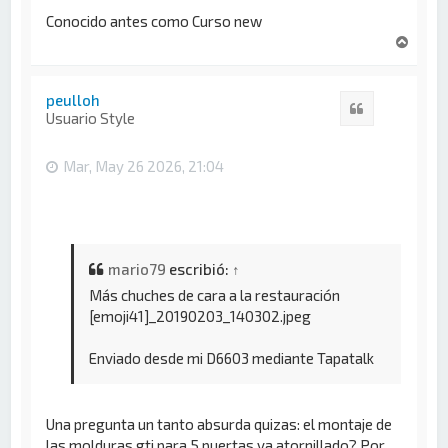
Conocido antes como Curso new
A
r
r
i
peulloh
Citar
b
Usuario Style
a
Mar, May 26 2026, 21:04
mario79
escribió:
↑
Más chuches de cara a la restauración
[emoji41]_20190203_140302.jpeg
Enviado desde mi D6603 mediante Tapatalk
Una pregunta un tanto absurda quizas: el montaje de
las molduras gti para 5 puertas va atornillado? Por