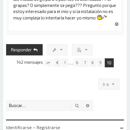
grapas? O simplemente se pega??? Pregunto porque
estoy interesado para el mio y si la instalación no es
muy compleja lo intentaría hacer yo mismo
A
r
r
i
b
Responder
a
142 mensajes
10
…
1
6
7
8
9
Anterior
Página
10
de
10
Ir a
Buscar
Búsqueda avanzada
Identificarse
•
Registrarse