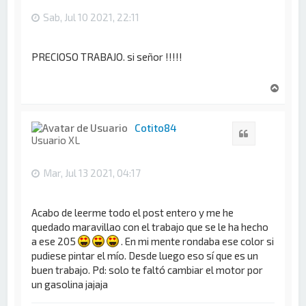
Sab, Jul 10 2021, 22:11
PRECIOSO TRABAJO. si señor !!!!!
A
r
r
i
Cotito84
Citar
b
Usuario XL
a
Mar, Jul 13 2021, 04:17
Acabo de leerme todo el post entero y me he
quedado maravillao con el trabajo que se le ha hecho
a ese 205
. En mi mente rondaba ese color si
pudiese pintar el mío. Desde luego eso sí que es un
buen trabajo. Pd: solo te faltó cambiar el motor por
un gasolina jajaja