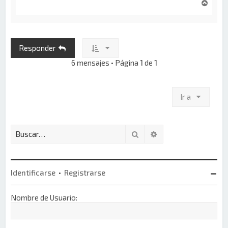
A
r
r
i
b
Responder
a
6 mensajes • Página
1
de
1
Ir a
Buscar
Búsqueda avanzada
Identificarse
•
Registrarse
Nombre de Usuario: