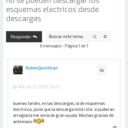
esquemas electricos desde
descargas
Buscar
Búsqueda 
Responder
6 mensajes • Página
1
de
1
RubenQuintillan
Citar
Mié, Jul 25 2018, 15:23
buenas tardes, en las descargas, la de esquemas
electricos, pone que la descarga está rota. si pudieran
arreglarla me sería de gran ayuda. Muchas gracias de
antemano
A