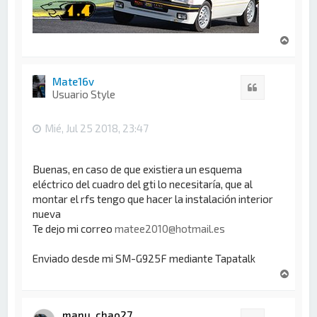
A
r
r
i
Mate16v
Citar
b
Usuario Style
a
Mié, Jul 25 2018, 23:47
Buenas, en caso de que existiera un esquema
eléctrico del cuadro del gti lo necesitaría, que al
montar el rfs tengo que hacer la instalación interior
nueva
Te dejo mi correo
matee2010@hotmail.es
Enviado desde mi SM-G925F mediante Tapatalk
A
r
r
i
manu_chao27