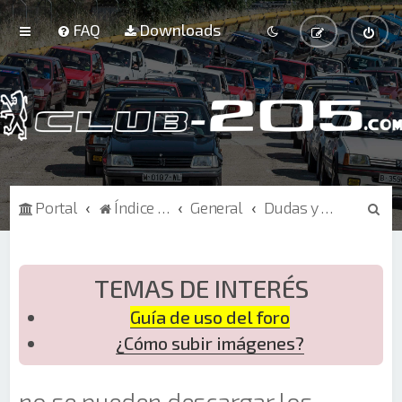
FAQ
Downloads
B
Portal
Índice de Foros
General
Dudas y sugerencias sobre la web
u
s
c
TEMAS DE INTERÉS
a
Guía de uso del foro
r
¿Cómo subir imágenes?
no se pueden descargar los