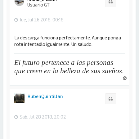
Citar
b
Usuario GT
a
Jue, Jul 26 2018, 00:18
La descarga funciona perfectamente. Aunque ponga
rota intentadlo igualmente. Un saludo.
El futuro pertenece a las personas
que creen en la belleza de sus sueños.
A
r
r
i
RubenQuintillan
Citar
b
a
Sab, Jul 28 2018, 20:02