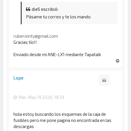
die5 escribió:
Pásame tu correo y te los mando
ruben.kinty@gmail.com
Gracias tío!!
Enviado desde mi ANE-LX1 mediante Tapatalk
A
r
r
i
Lope
Citar
b
a
Mar, May 19 2026, 18:33
hola estoy buscando los esquemas de la caja de
fusibles pero me pone pagina no encontrada en las
descargas