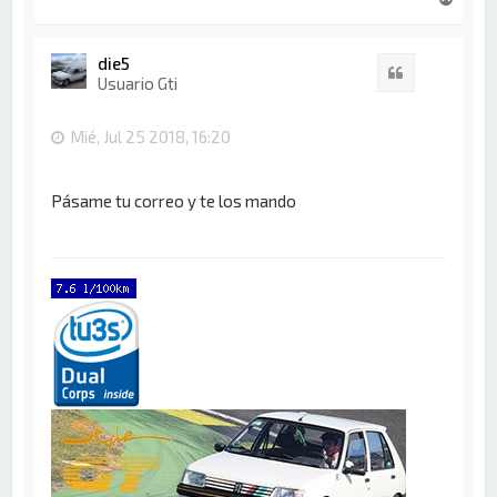
r
r
i
die5
Citar
b
Usuario Gti
a
Mié, Jul 25 2018, 16:20
Pásame tu correo y te los mando