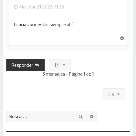
Mar, Abr 21 2026, 11:36
Gracias por estar siempre ahí.
A
r
r
i
b
Responder
a
3 mensajes • Página
1
de
1
Ir a
Buscar
Búsqueda avanzada