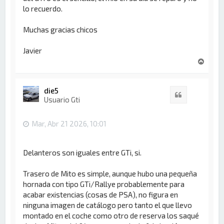
lo recuerdo.
Muchas gracias chicos
Javier
A
r
r
i
die5
Citar
b
Usuario Gti
a
Mar, Abr 21 2026, 10:01
Delanteros son iguales entre GTi, si.
Trasero de Mito es simple, aunque hubo una pequeña
hornada con tipo GTi/Rallye probablemente para
acabar existencias (cosas de PSA), no figura en
ninguna imagen de catálogo pero tanto el que llevo
montado en el coche como otro de reserva los saqué