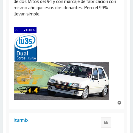
de dos Mitos del 94 y con marcaje de fabricación con
mismo año que esos dos donantes. Pero el 99%
llevan simple.
A
r
r
i
Iturmix
Citar
b
a