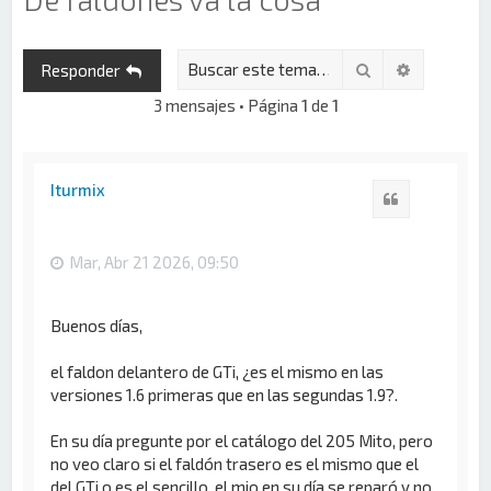
Buscar
Búsqueda 
Responder
3 mensajes • Página
1
de
1
Iturmix
Citar
Mar, Abr 21 2026, 09:50
Buenos días,
el faldon delantero de GTi, ¿es el mismo en las
versiones 1.6 primeras que en las segundas 1.9?.
En su día pregunte por el catálogo del 205 Mito, pero
no veo claro si el faldón trasero es el mismo que el
del GTi o es el sencillo, el mio en su día se reparó y no