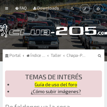
FAQ
Downloads
B
Portal
Índice de Foros
Taller
Chapa-Pintura
u
s
c
TEMAS DE INTERÉS
a
Guía de uso del foro
r
¿Cómo subir imágenes?
De faldones va la cosa