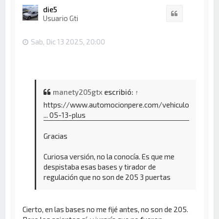
i
die5
Citar
b
Usuario Gti
a
Sab, Dic 13 2025, 20:00
manety205gtx
escribió:
↑
https://www.automocionpere.com/vehiculo
... 05-13-plus
Gracias
Curiosa versión, no la conocía. Es que me
despistaba esas bases y tirador de
regulación que no son de 205 3 puertas
Cierto, en las bases no me fijé antes, no son de 205.