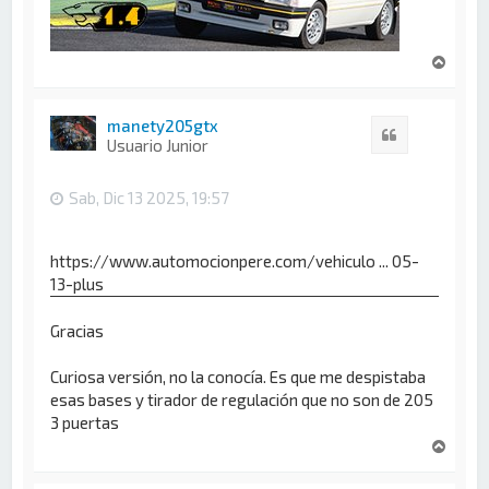
A
r
r
i
manety205gtx
Citar
b
Usuario Junior
a
Sab, Dic 13 2025, 19:57
https://www.automocionpere.com/vehiculo ... 05-
13-plus
Gracias
Curiosa versión, no la conocía. Es que me despistaba
esas bases y tirador de regulación que no son de 205
3 puertas
A
r
r