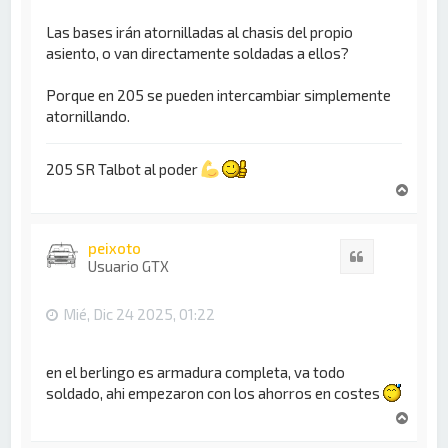
Las bases irán atornilladas al chasis del propio
asiento, o van directamente soldadas a ellos?
Porque en 205 se pueden intercambiar simplemente
atornillando.
205 SR Talbot al poder
A
r
r
i
peixoto
Citar
b
Usuario GTX
a
Mié, Dic 24 2025, 01:22
en el berlingo es armadura completa, va todo
soldado, ahi empezaron con los ahorros en costes
A
r