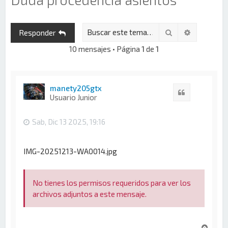
Buscar
Búsqueda 
Responder
10 mensajes • Página
1
de
1
manety205gtx
Citar
Usuario Junior
Sab, Dic 13 2025, 19:16
IMG-20251213-WA0014.jpg
No tienes los permisos requeridos para ver los
archivos adjuntos a este mensaje.
A