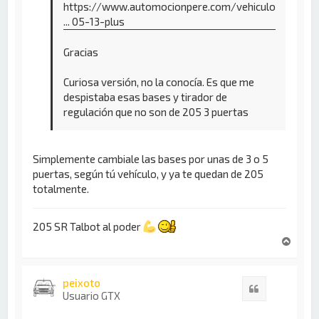
https://www.automocionpere.com/vehiculo
... 05-13-plus
Gracias
Curiosa versión, no la conocía. Es que me
despistaba esas bases y tirador de
regulación que no son de 205 3 puertas
Simplemente cambiale las bases por unas de 3 o 5
puertas, según tú vehículo, y ya te quedan de 205
totalmente.
205 SR Talbot al poder
A
r
r
i
peixoto
Citar
b
Usuario GTX
a