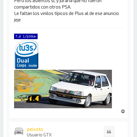
Pero los asientos sí, y juraría que no fueron
compartidos con otros PSA.
Le faltan los vinilos típicos de Plus al de ese anuncio
jeje
A
r
r
i
peixoto
Citar
b
Usuario GTX