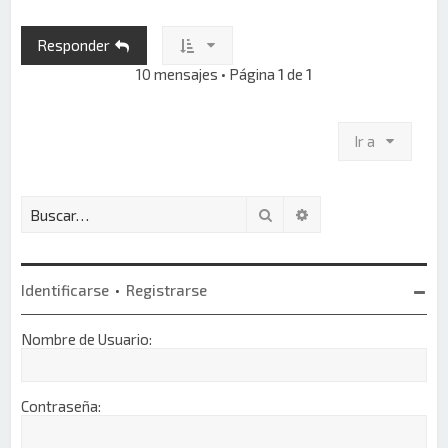
i
b
Responder
a
10 mensajes • Página
1
de
1
Ir a
Buscar
Búsqueda avanzada
Identificarse
•
Registrarse
Nombre de Usuario:
Contraseña: