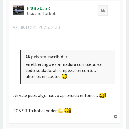
r
i
Fran 205SR
Citar
b
Usuario TurboD
a
Jue, Dic 25 2025, 14:13
peixoto
escribió:
↑
en el berlingo es armadura completa, va
todo soldado, ahi empezaron con los
ahorros en costes
Ah vale pues algo nuevo aprendido entonces
205 SR Talbot al poder
A
r
r