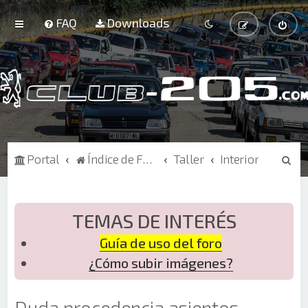
FAQ
Downloads
B
Portal
Índice de Foros
Taller
Interior
u
s
c
TEMAS DE INTERÉS
a
Guía de uso del foro
r
¿Cómo subir imágenes?
Duda procedencia asientos