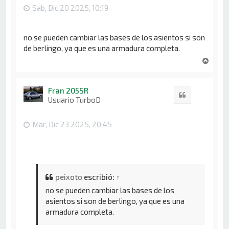
Sab, Dic 20 2025, 10:19
no se pueden cambiar las bases de los asientos si son
de berlingo, ya que es una armadura completa.
A
r
r
i
Fran 205SR
Citar
b
Usuario TurboD
a
Mar, Dic 23 2025, 20:45
peixoto
escribió:
↑
no se pueden cambiar las bases de los
asientos si son de berlingo, ya que es una
armadura completa.