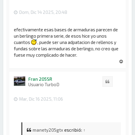
a
Dom, Dic 14 2025, 20:48
efectivamente esas bases de armaduras parecen de
un berlingo primera serie, de esos hice yo unos
cuantos
, puede ser una adpatacion de rellenos y
fundas sobre las armaduras de berlingo, no creo que
fuese muy complicado de hacer.
A
r
r
i
Fran 205SR
Citar
b
Usuario TurboD
a
Mar, Dic 16 2025, 11:06
manety205gtx
escribió:
↑