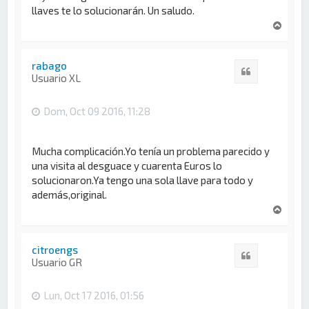
llaves te lo solucionarán. Un saludo.
A
r
r
i
rabago
Citar
b
Usuario XL
a
Dom, Oct 09 2016, 11:28
Mucha complicación.Yo tenía un problema parecido y
una visita al desguace y cuarenta Euros lo
solucionaron.Ya tengo una sola llave para todo y
además,original.
A
r
r
i
citroengs
Citar
b
Usuario GR
a
Lun, Oct 17 2016, 01:56