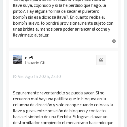
llave suya, cojonudo y si la he perdido que hago, la
pinto?. Hay alguna forma de sacar el puñetero
bombín sin esa dichosa llave?. En cuanto reciba el
bombín nuevo, lo pondré provisionalmente sujeto con
unas bridas al menos para poder arrancar el coche y
llevármelo al taller.
A
r
r
i
die5
Citar
b
Usuario Gti
a
Vie, Ago 15 2025, 22:10
Seguramente reventandolo se pueda sacar. Si no
recuerdo mal hay una patillita que lo bloquea en la
columna de dirección y solo recoge cuando colocas la
llave y giras entre posición de bloqueo y contacto
hacia el símbolo de una flechita. Si logras clavar un
destornillador rompiendo el mecanismo haciendo que