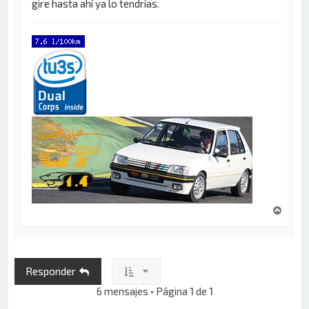
gire hasta ahí ya lo tendrías.
A
r
r
i
b
Responder
a
6 mensajes • Página
1
de
1