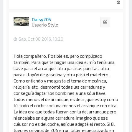
A
r
r
i
Daisy205
Citar
b
Usuario Style
a
Sab, Oct 08 2016, 10:20
Hola compañero. Posible es, pero complicado
también. Para que te hagas una idea el mío tenía una
llave para el arranque, otra para las puertas, otra
para el tapón de gasolina y otra para el maletero.
Como entiendo y me gusta el tema de mecánica,
relojería, etc., desmonté todas las cerraduras y
conseguí adaptar los bombines a una sóla llave,
todos menos el de arranque, es decir, que estoy como
tú, todo el coche con una menos el arranque con otra.
La idea era que todas fueran con la del arranque pero
ni encajaba en alguna cerradura, imagino que ese
cláusor no es del coche, así que adapté el resto. Si El
tuyo es original de 205 en un taller especializado en