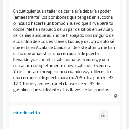
En cualquier buen taller de cerrajería deberían poder
"amaestrarte" los bombones que tengas en el coche
o incluso hacerte un bombón nuevo que sirva para tu
coche. Me han hablado de un par de sitios en Sevilla y
cercanías aunque aún no he trabajado con ninguno de
ellos. Uno de ellos es Llaves Luque, y del otro solo sé
que está en Alcalá de Guadaira. De este último me han
dicho que amaestrar una cerradura de puerta
llevando yo el bombín sale por unos 5 euros, y una
cerradura completamente nueva sale por 35 euros.
Ya os contaré mi experiencia cuando vaya. Necesito
una cerradura de puerta para mi 205, otra para mi BX
TZD Turbo y amaestrar el clausor de mi BX de
gasolina, que va distinto a las llaves de las puertas.
A
r
r
i
mitodieselito
Citar
b
a