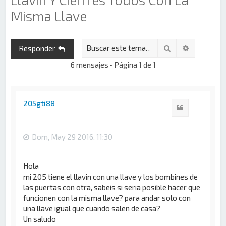
Misma Llave
Buscar
Búsqueda 
Responder
6 mensajes • Página
1
de
1
205gti88
Citar
Dom, May 29 2016, 11:30
Hola
mi 205 tiene el llavin con una llave y los bombines de
las puertas con otra, sabeis si seria posible hacer que
funcionen con la misma llave? para andar solo con
una llave igual que cuando salen de casa?
Un saludo