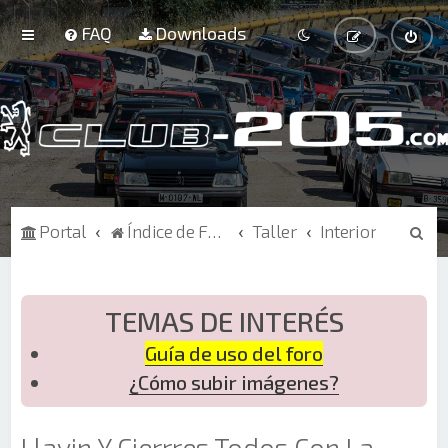
FAQ
Downloads
B
Portal
Índice de Foros
Taller
Interior
u
s
c
TEMAS DE INTERÉS
a
Guía de uso del foro
r
¿Cómo subir imágenes?
Llavin Y Cierrres Todos Con La