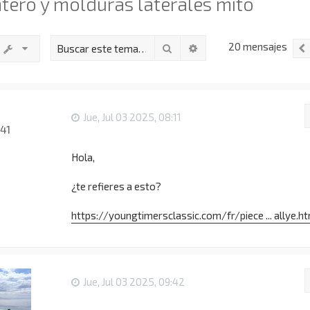
tero y molduras laterales mito
20 mensajes
Buscar
Búsqueda avanzada
Jue, Jul 03 2025, 08:11
41
Hola,
¿te refieres a esto?
https://youngtimersclassic.com/fr/piece ... allye.h
Jue, Jul 03 2025, 09:42