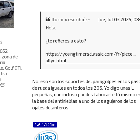
Iturmix
escribió:
↑
Jue, Jul 03 2025, 08
Hola,
¿te refieres a esto?
ti
052
https://youngtimersclassic.com/fr/piece ...
a zona de
allye.html
ria
, Golf GTi,
tra
No, eso son los soportes del paragolpes en los pas
C
de rueda iguales en todos los 205. Yo digo unas L
o
pequeñas, que incluso puedes fabricarte tú mismo e
n
la base del antinieblas a uno de los agujeros de los
t
a
ojales delanteros
c
t
a
r
d