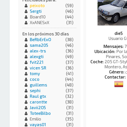
peixoto
(59)
Sergti
(46)
Board10
(44)
XxANESxX
(31)
die5
En los próximos 30 días
Usuario G
BeRbErExO
(38)
sama205
(46)
Mensajes:
7
alex-trs
(36)
Ubicación:
Por l
Pinares, So
alexgti
(49)
Coche:
205 GT-Style
fvit221
(37)
Montero, As
vicen SR
(36)
Género:
tomy
(41)
Contactar:
coco
(44)
guillems
(48)
sephi
(37)
Raul gtx
(32)
carontte
(38)
Javii2O5
(31)
ToteeBilbo
(31)
Emilio
(35)
vayas01
(31)