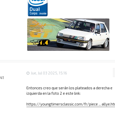
i
e
5
Jue, Jul 03 2025, 15:16
41
Entonces creo que serán los plateados a derecha e
izquierda en la foto 2 e este link:
https://youngtimersclassic.com/fr/piece ... allye.h