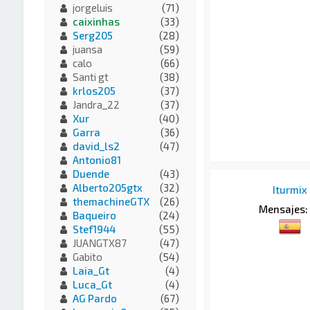
jorgeluis
(71)
caixinhas
(33)
Serg205
(28)
juansa
(59)
calo
(66)
Santi gt
(38)
krlos205
(37)
Jandra_22
(37)
Xur
(40)
Garra
(36)
david_ls2
(47)
Antonio81
Duende
(43)
Alberto205gtx
(32)
Iturmix
themachineGTX
(26)
Mensajes:
Baqueiro
(24)
Stef1944
(55)
JUANGTX87
(47)
Gabito
(54)
Laia_Gt
(4)
Luca_Gt
(4)
AG Pardo
(67)