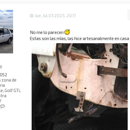
Jue, Jul 03 2025, 20:11
No me lo parecen
Estas son las mías, las hice artesanalmente en casa
ti
052
a zona de
ria
, Golf GTi,
tra
C
o
n
t
a