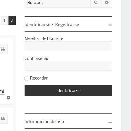
Buscar
Búsqueda 
2
1
Anterior
Identificarse
•
Registrarse
Nombre de Usuario:
Citar
Contraseña:
Recordar
tml
A
r
r
i
Citar
b
Información de uso
a