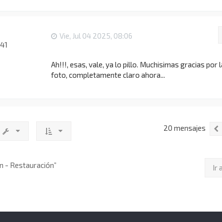
Vie, Jul 04 2025, 08:06
41
Ah!!!, esas, vale, ya lo pillo. Muchisimas gracias por l
foto, completamente claro ahora...
20 mensajes
n - Restauración”
Ir 