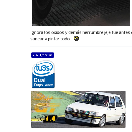
c
t
a
r
d
i
Ignora los óxidos y demás herrumbre jeje fue antes 
e
sanear y pintar todo...
5