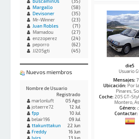
buscamin0s
(35)
Margallo
(58)
Devisoner
(35)
Mr-Winner
(23)
Juan Robles
(71)
Mamadou
(27)
enzzoperez
(24)
peporro
(62)
JJ205gti
(45)
die5
Usuario G
Nuevos miembros
Mensajes:
7
Ubicación:
Por l
Nombre de Usuario
Pinares, So
Registrado
Coche:
205 GT-Style
marlonluft
05 Ago
Montero, As
jotaerre72
12 Jul
Género:
fpp
10 Jul
Contactar:
belair196
09 Jul
ttakunttakun
22 Jun
Freddy
16 Jun
Ivirs
13 Jun