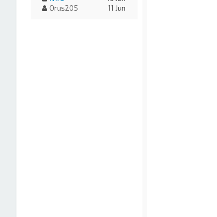
Orus205
11 Jun