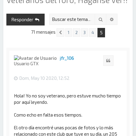
Buscar
Búsqueda 
Responder
71 mensajes
5
1
2
3
4
Anterior
jfr_106
Citar
Usuario GTX
Dom, May 10 2020, 12:52
Hola! Yo no soy veterano, pero estuve mucho tiempo
por aquí leyendo.
Como echo en falta esos tiempos.
El otro día encontré unas pocas de fotos y lo más
relacionado con este club que tuve en su día, un 205