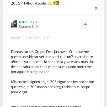
205 SR Talbot al poder
A
r
r
i
BeRbErExO
Citar
b
Usuario GTX
a
Mié, Dic 08 2021, 17:37
Buenas tardes Grupo: Feliz jualowin! Creo que me
puedo considerar veterano del club no? a ver si este
año que ya pasamos la pandemia y ya estoy mas libre
de los trabajos de casa y laborales puedo meterme
por aqui e ir a alguna kdd.
Mis coches siguen ahi, el 205 sigue con los pocos km
que tenia, el 309 usado para regularidad y el coupe
para viajar.
Asi que espero que este por aqui mas tiempo.