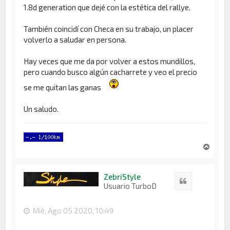
1.8d generation que dejé con la estética del rallye.
También coincidí con Checa en su trabajo, un placer
volverlo a saludar en persona.
Hay veces que me da por volver a estos mundillos,
pero cuando busco algún cacharrete y veo el precio
se me quitan las ganas
Un saludo.
A
r
r
i
ZebriStyle
Citar
b
Usuario TurboD
a
Mié, Ago 05 2020, 10:49