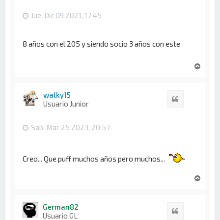
Jue, Dic 09 2021, 17:45
8 años con el 205 y siendo socio 3 años con este
A
r
r
i
walky15
Citar
b
Usuario Junior
a
Sab, Mar 25 2023, 20:57
Creo... Que puff muchos años pero muchos...
A
r
r
i
German82
Citar
b
Usuario GL