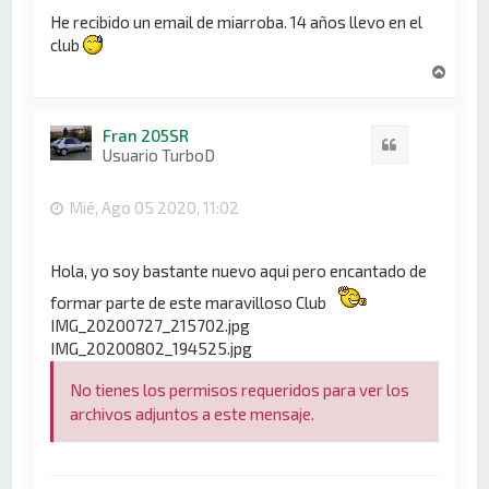
He recibido un email de miarroba. 14 años llevo en el
club
A
r
r
i
Fran 205SR
Citar
b
Usuario TurboD
a
Mié, Ago 05 2020, 11:02
Hola, yo soy bastante nuevo aqui pero encantado de
formar parte de este maravilloso Club
IMG_20200727_215702.jpg
IMG_20200802_194525.jpg
No tienes los permisos requeridos para ver los
archivos adjuntos a este mensaje.