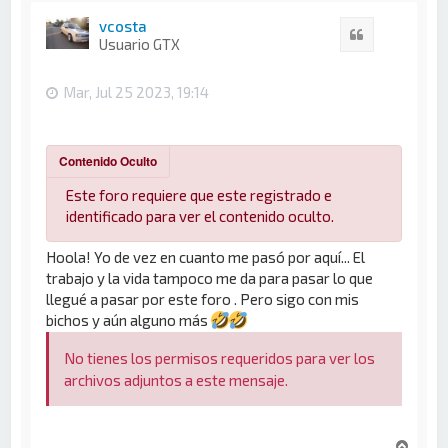
r
i
vcosta
Citar
b
Usuario GTX
a
Mar, Jul 25 2023, 19:14
Contenido Oculto
Este foro requiere que este registrado e
identificado para ver el contenido oculto.
Hoola! Yo de vez en cuanto me pasó por aquí... El
trabajo y la vida tampoco me da para pasar lo que
llegué a pasar por este foro . Pero sigo con mis
bichos y aún alguno más
No tienes los permisos requeridos para ver los
archivos adjuntos a este mensaje.
A