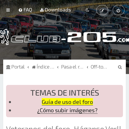
FAQ
Downloads
B
Portal
Índice de Foros
Pasa el rato
Off-topic
u
s
c
TEMAS DE INTERÉS
a
Guía de uso del foro
r
¿Cómo subir imágenes?
Veteranos del foro, Háganse Ver!!