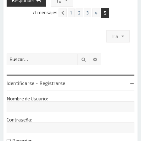
Responder
a
71 mensajes
5
1
2
3
4
Anterior
Ir a
Buscar
Búsqueda avanzada
Identificarse
•
Registrarse
Nombre de Usuario:
Contraseña:
Recordar