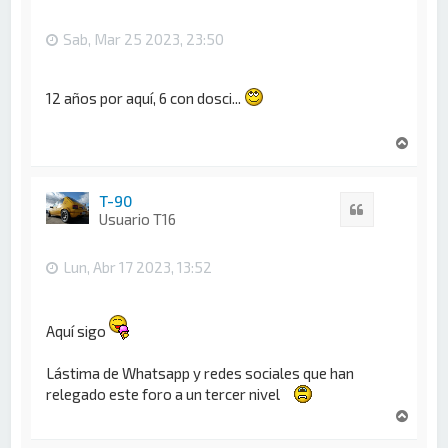
a
Sab, Mar 25 2023, 23:50
12 años por aquí, 6 con dosci...
A
r
r
i
T-90
Citar
b
Usuario T16
a
Lun, Abr 17 2023, 13:52
Aquí sigo
Lástima de Whatsapp y redes sociales que han
relegado este foro a un tercer nivel
A
r