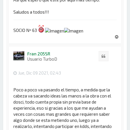
Saludos a todos!!!
SOCIO Nº 63
A
r
r
i
Fran 205SR
Citar
b
Usuario TurboD
a
Jue, Dic 09 2021, 02:43
Poco a poco va pasando el tiempo, a medida que la
cabeza va sacando ideas las manos a la obra con el
dosci, todo cuenta propia sin previa base de
experiencia, eso si gracias a los que me ayudan a
veces con cosas mas grandes que requieren saber
algo donde se esta metiendo uno, luego ya a
realizarlo, intentando participar en kdds, intentando