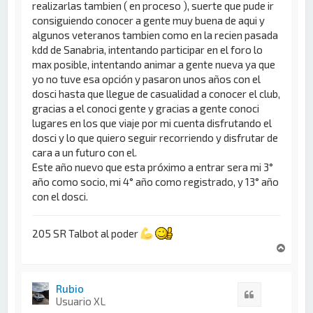
realizarlas tambien ( en proceso ), suerte que pude ir
consiguiendo conocer a gente muy buena de aqui y
algunos veteranos tambien como en la recien pasada
kdd de Sanabria, intentando participar en el foro lo
max posible, intentando animar a gente nueva ya que
yo no tuve esa opción y pasaron unos años con el
dosci hasta que llegue de casualidad a conocer el club,
gracias a el conoci gente y gracias a gente conoci
lugares en los que viaje por mi cuenta disfrutando el
dosci y lo que quiero seguir recorriendo y disfrutar de
cara a un futuro con el.
Este año nuevo que esta próximo a entrar sera mi 3°
año como socio, mi 4° año como registrado, y 13° año
con el dosci.
205 SR Talbot al poder
A
r
r
i
Rubio
Citar
b
Usuario XL
a