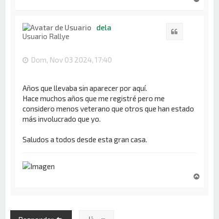
r
r
i
dela
Citar
b
Usuario Rallye
a
Dom, Nov 03 2024, 17:40
Años que llevaba sin aparecer por aquí.
Hace muchos años que me registré pero me
considero menos veterano que otros que han estado
más involucrado que yo.
Saludos a todos desde esta gran casa.
A
r
r
i
b