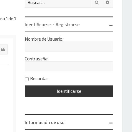
Buscar
Búsqueda 
ina
1
de
1
Identificarse
•
Registrarse
Nombre de Usuario:
Citar
Contraseña:
Recordar
Información de uso