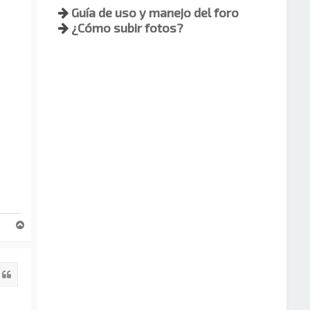
Guía de uso y manejo del foro
¿Cómo subir fotos?
A
r
r
i
Citar
b
a