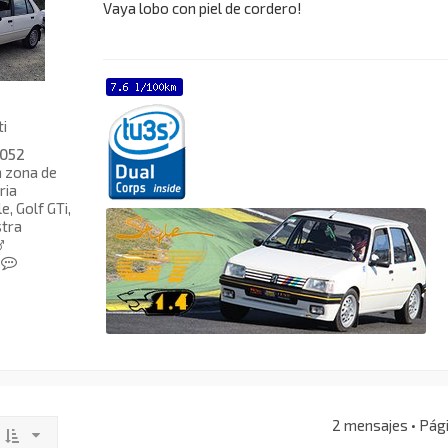
Vaya lobo con piel de cordero!
ti
052
a zona de
ria
, Golf GTi,
tra
C
o
n
t
a
c
t
a
r
d
2 mensajes • Pág
i