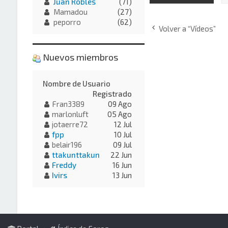
Juan Robles
(71)
Mamadou
(27)
peporro
(62)
Volver a “Vídeos”
Nuevos miembros
Nombre de Usuario
Registrado
Fran3389
09 Ago
marlonluft
05 Ago
jotaerre72
12 Jul
fpp
10 Jul
belair196
09 Jul
ttakunttakun
22 Jun
Freddy
16 Jun
Ivirs
13 Jun