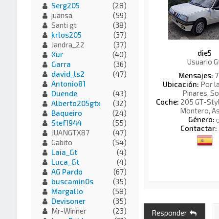
Serg205
(28)
juansa
(59)
Santi gt
(38)
krlos205
(37)
Jandra_22
(37)
die5
Xur
(40)
Usuario G
Garra
(36)
david_ls2
(47)
Mensajes:
7
Antonio81
Ubicación:
Por l
Pinares, So
Duende
(43)
Coche:
205 GT-Style
Alberto205gtx
(32)
Montero, As
Baqueiro
(24)
Género:
Stef1944
(55)
Contactar:
JUANGTX87
(47)
Gabito
(54)
Laia_Gt
(4)
Luca_Gt
(4)
AG Pardo
(67)
buscamin0s
(35)
Margallo
(58)
Devisoner
(35)
Mr-Winner
(23)
Responder