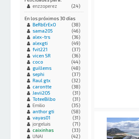
enzzoperez
(24)
En los próximos 30 días
BeRbErExO
(38)
sama205
(46)
alex-trs
(36)
alexgti
(49)
fvit221
(37)
vicen SR
(36)
coco
(44)
guillems
(48)
sephi
(37)
Raul gtx
(32)
carontte
(38)
Javii2O5
(31)
ToteeBilbo
(31)
Emilio
(35)
anthor gti
(58)
vayas01
(31)
jorgeluis
(71)
caixinhas
(33)
UNAI
(42)