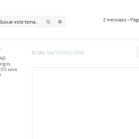
2 mensajes • Pág
Buscar
Búsqueda avanzada
r
Mié, Sep 13 2023, 13:00
40
rgos
205 seve