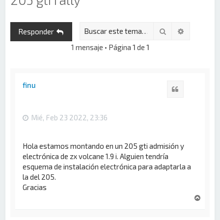
Buscar
Búsqueda 
Responder
1 mensaje • Página
1
de
1
finu
Citar
Mié, Feb 23 2022, 23:36
Hola estamos montando en un 205 gti admisión y
electrónica de zx volcane 1.9 i. Alguien tendría
esquema de instalación electrónica para adaptarla a
la del 205.
Gracias
A
r
r