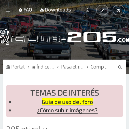
FAQ
Downloads
B
Portal
Índice de Foros
Pasa el rato
Competición
u
s
c
TEMAS DE INTERÉS
a
Guía de uso del foro
r
¿Cómo subir imágenes?
205 gti rally