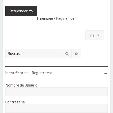
i
b
Responder
a
1 mensaje • Página
1
de
1
Ir a
Buscar
Búsqueda avanzada
Identificarse
•
Registrarse
Nombre de Usuario:
Contraseña: