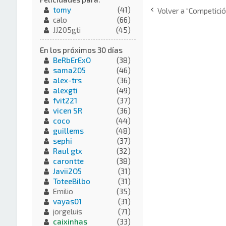
tomy
(41)
Volver a “Competició
calo
(66)
JJ205gti
(45)
En los próximos 30 días
BeRbErExO
(38)
sama205
(46)
alex-trs
(36)
alexgti
(49)
fvit221
(37)
vicen SR
(36)
coco
(44)
guillems
(48)
sephi
(37)
Raul gtx
(32)
carontte
(38)
Javii2O5
(31)
ToteeBilbo
(31)
Emilio
(35)
vayas01
(31)
jorgeluis
(71)
caixinhas
(33)