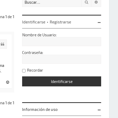
Buscar
Búsqueda 
ina
1
de
1
Identificarse
•
Registrarse
Nombre de Usuario:
Citar
Contraseña:
ema
Recordar
.
A
r
r
i
b
ina
1
de
1
a
Información de uso