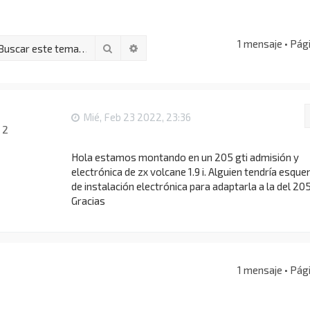
1 mensaje • Pág
Buscar
Búsqueda avanzada
Mié, Feb 23 2022, 23:36
:
2
Hola estamos montando en un 205 gti admisión y
electrónica de zx volcane 1.9 i. Alguien tendría esqu
de instalación electrónica para adaptarla a la del 205
Gracias
1 mensaje • Pág