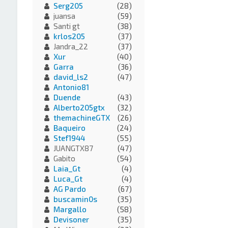
Serg205
(28)
juansa
(59)
Santi gt
(38)
krlos205
(37)
Jandra_22
(37)
Xur
(40)
Garra
(36)
david_ls2
(47)
Antonio81
Duende
(43)
Alberto205gtx
(32)
themachineGTX
(26)
Baqueiro
(24)
Stef1944
(55)
JUANGTX87
(47)
Gabito
(54)
Laia_Gt
(4)
Luca_Gt
(4)
AG Pardo
(67)
buscamin0s
(35)
Margallo
(58)
Devisoner
(35)