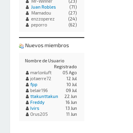
Mr-Winner
(23)
Juan Robles
(71)
Mamadou
(27)
enzzoperez
(24)
peporro
(62)
Nuevos miembros
Nombre de Usuario
Registrado
marlonluft
05 Ago
jotaerre72
12 Jul
fpp
10 Jul
belair196
09 Jul
ttakunttakun
22 Jun
Freddy
16 Jun
Ivirs
13 Jun
Orus205
11 Jun