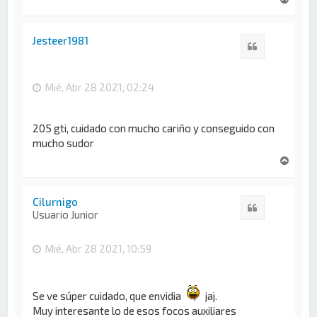
r
r
i
Jesteer1981
Citar
b
a
Mié, Abr 28 2021, 02:24
205 gti, cuidado con mucho cariño y conseguido con
mucho sudor
A
r
r
i
Cilurnigo
Citar
b
Usuario Junior
a
Mié, Abr 28 2021, 10:59
Se ve súper cuidado, que envidia
jaj.
Muy interesante lo de esos focos auxiliares