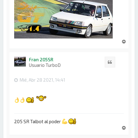
A
r
r
i
Fran 205SR
Citar
b
Usuario TurboD
a
Mié, Abr 28 2021, 14:41
205 SR Talbot al poder
A
r