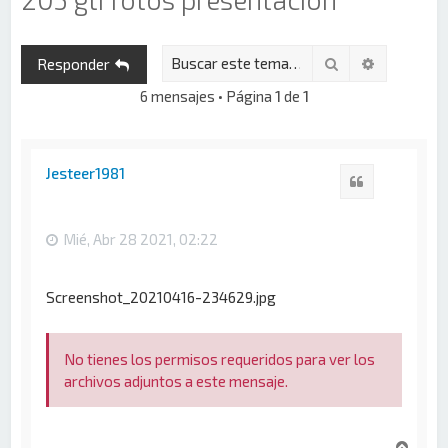
Buscar
Búsqueda 
Responder
6 mensajes • Página
1
de
1
Jesteer1981
Citar
Mié, Abr 28 2021, 02:22
Screenshot_20210416-234629.jpg
No tienes los permisos requeridos para ver los
archivos adjuntos a este mensaje.
A