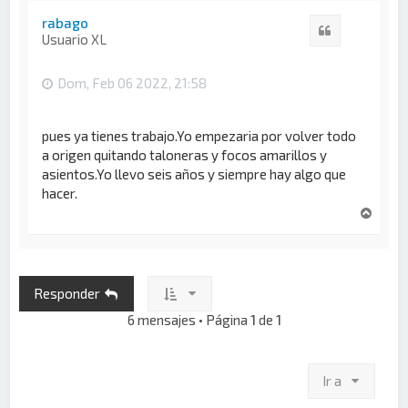
r
i
rabago
Citar
b
Usuario XL
a
Dom, Feb 06 2022, 21:58
pues ya tienes trabajo.Yo empezaria por volver todo
a origen quitando taloneras y focos amarillos y
asientos.Yo llevo seis años y siempre hay algo que
hacer.
A
r
r
i
b
Responder
a
6 mensajes • Página
1
de
1
Ir a