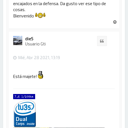
encajados en la defensa. Da gusto ver ese tipo de
cosas.
Bienvenido
A
r
r
i
die5
Citar
b
Usuario Gti
a
Mié, Abr 28 2021, 13:19
Está majete!