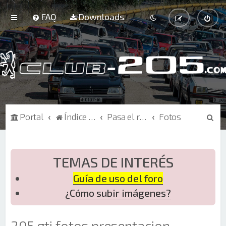
FAQ
Downloads
B
Portal
Índice de Foros
Pasa el rato
Fotos
u
s
c
TEMAS DE INTERÉS
a
Guía de uso del foro
r
¿Cómo subir imágenes?
205 gti fotos presentacion