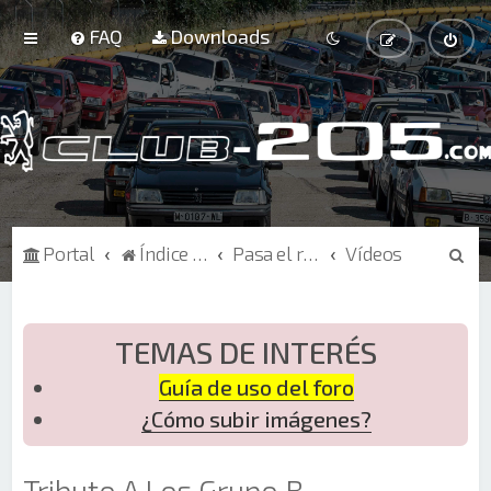
FAQ
Downloads
B
Portal
Índice de Foros
Pasa el rato
Vídeos
u
s
c
TEMAS DE INTERÉS
a
Guía de uso del foro
r
¿Cómo subir imágenes?
Tributo A Los Grupo B