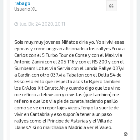
i
rabago
Citar
b
Usuario XL
a
Jue, Dic 24 2020, 20:11
Sois muy,muy jovenes.Niñatos diria yo. Yo si vivi esas
epocas y como un gran aficionado a los rallyes.Yo vi a
Carlos con el 5 Turbo Tour de Corse y con el Maxi,vi a
Antonio Zanini con el 205 T16 y con el RS 200 y con el
Sumbeam Lotus,vi a Servia con el Lancia Rallye 037,vi
a Cardín con otro 037,vi a Tabaton con el Delta S4 de
Esso.Eso en lo que respecta a los GrB,pero tambien
los GrA,los Kit Car,etc.Ah,y cuando digo que los vi no
me refiero a television y revistas (que tambien),me
refiero a que los vi a pie de cuneta,haciendo pasillo
como se ve en reportajes viejos.Tengo la suerte de
vivir en Cantabria y eso suponía tener a un paso
rallyes como el Principe de Asturias y el Villa de
Llanes.Y si no marchaba a Madrid a ver el Valeo.
A
r