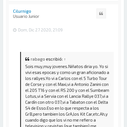
r
i
Cilurnigo
Citar
b
Usuario Junior
a
Dom, Dic 27 2020, 21:09
rabago
escribió:
↑
Sois muy,muy jovenes.Niñatos diria yo. Yo si
vivi esas epocas y como un gran aficionado a
los rallyes.Yo vi a Carlos con el 5 Turbo Tour
de Corse y con el Maxi,vi a Antonio Zanini con
el 205 T16 y con el RS 200 y con el Sumbeam
Lotus,vi a Servia con el Lancia Rallye 037,vi a
Cardín con otro 037,vi a Tabaton con el Delta
S4 de Esso.Eso en lo que respecta a los
GrB,pero tambien los GrA,los Kit Car,etc.Ah,y
cuando digo que los vi no me refiero a
television y revistas (que tambien),me