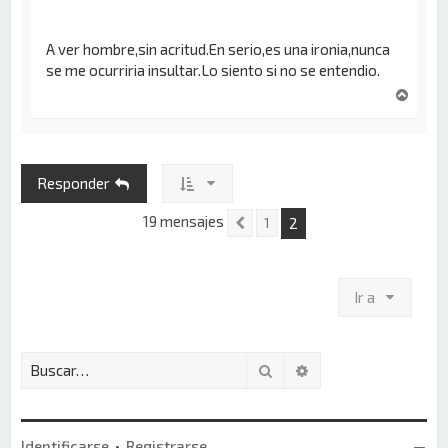
A ver hombre,sin acritud.En serio,es una ironia,nunca
se me ocurriria insultar.Lo siento si no se entendio.
A
r
r
i
b
Responder
a
19 mensajes
2
1
Anterior
Ir a
Buscar
Búsqueda avanzada
Identificarse
•
Registrarse