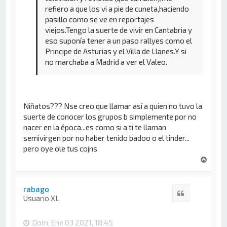
refiero a que los vi a pie de cuneta,haciendo
pasillo como se ve en reportajes
viejos.Tengo la suerte de vivir en Cantabria y
eso suponía tener a un paso rallyes como el
Principe de Asturias y el Villa de Llanes.Y si
no marchaba a Madrid a ver el Valeo.
Niñatos??? Nse creo que llamar así a quien no tuvo la
suerte de conocer los grupos b simplemente por no
nacer en la época...es como si a ti te llaman
semivirgen por no haber tenido badoo o el tinder...
pero oye ole tus cojns
A
r
r
i
rabago
Citar
b
Usuario XL
a
Dom, Ene 03 2021, 18:45