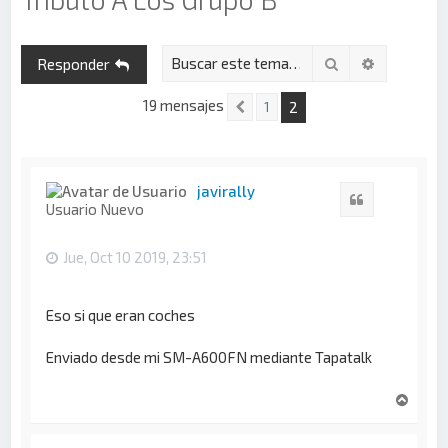
Buscar
Búsqueda 
Responder
19 mensajes
2
1
Anterior
javirally
Citar
Usuario Nuevo
Jue, Oct 10 2019, 23:51
Eso si que eran coches
Enviado desde mi SM-A600FN mediante Tapatalk
A
r
r