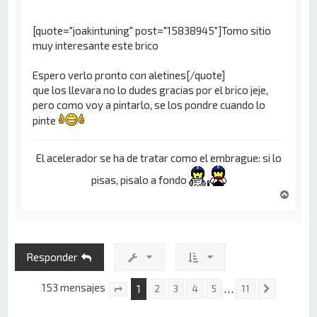
[quote="joakintuning" post="15838945"]Tomo sitio
muy interesante este brico
Espero verlo pronto con aletines[/quote]
que los llevara no lo dudes gracias por el brico jeje,
pero como voy a pintarlo, se los pondre cuando lo
pinte
El acelerador se ha de tratar como el embrague: si lo
pisas, pisalo a fondo
A
r
r
i
b
Responder
a
153 mensajes
1
…
2
3
4
5
11
Siguient
Página
1
de
11