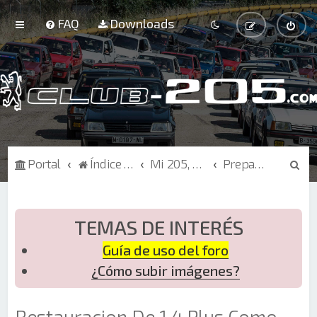
FAQ
Downloads
B
Portal
Índice de Foros
Mi 205, Curiosidades
Preparación - Restauración
u
s
c
TEMAS DE INTERÉS
a
Guía de uso del foro
r
¿Cómo subir imágenes?
Restauracion De 1.4 Plus Como