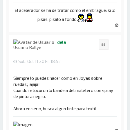
El acelerador se ha de tratar como el embrague: si lo
pisas, pisalo a fondo
A
r
r
i
dela
Citar
b
Usuario Rallye
a
Sab, Oct 11 2014, 18:53
Siempre lo puedes hacer como en 'Joyas sobre
ruedas', jajaja!
Cuando retocaron la bandeja del maletero con spray
de pintura negro.
Ahora en serio, busca algun tinte para textil.
A