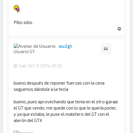
Pillo sitio.
A
r
r
i
wu2gt
Citar
b
Usuario GT
a
Sab, Oct 11 2014, 01:33
bueno después de reponer fuerzas con la cena
seguimos dándole a la tecla
bueno, pues aprovechando que tenia en el otro garaje
el GT que vendo, me quede con lo que le quería poner,
y ya que estaba, le puse el maletero del GT con el
alerón del GTX