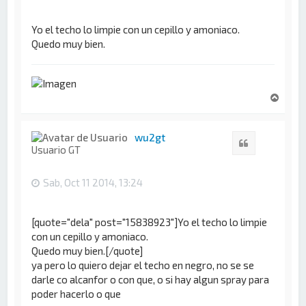
Yo el techo lo limpie con un cepillo y amoniaco.
Quedo muy bien.
A
r
r
i
wu2gt
Citar
b
Usuario GT
a
Sab, Oct 11 2014, 13:24
[quote="dela" post="15838923"]Yo el techo lo limpie
con un cepillo y amoniaco.
Quedo muy bien.[/quote]
ya pero lo quiero dejar el techo en negro, no se se
darle co alcanfor o con que, o si hay algun spray para
poder hacerlo o que