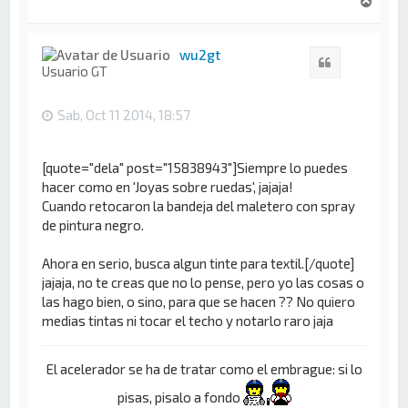
r
r
i
wu2gt
Citar
b
Usuario GT
a
Sab, Oct 11 2014, 18:57
[quote="dela" post="15838943"]Siempre lo puedes
hacer como en 'Joyas sobre ruedas', jajaja!
Cuando retocaron la bandeja del maletero con spray
de pintura negro.
Ahora en serio, busca algun tinte para textil.[/quote]
jajaja, no te creas que no lo pense, pero yo las cosas o
las hago bien, o sino, para que se hacen ?? No quiero
medias tintas ni tocar el techo y notarlo raro jaja
El acelerador se ha de tratar como el embrague: si lo
pisas, pisalo a fondo