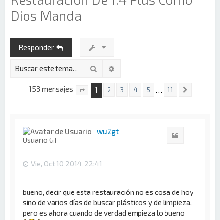
Dios Manda
Responder
Buscar
Búsqueda avanzada
153 mensajes
1
…
2
3
4
5
11
Siguient
Página
1
de
11
wu2gt
Citar
Usuario GT
Vie, Oct 10 2014, 22:41
bueno, decir que esta restauración no es cosa de hoy
sino de varios días de buscar plásticos y de limpieza,
pero es ahora cuando de verdad empieza lo bueno