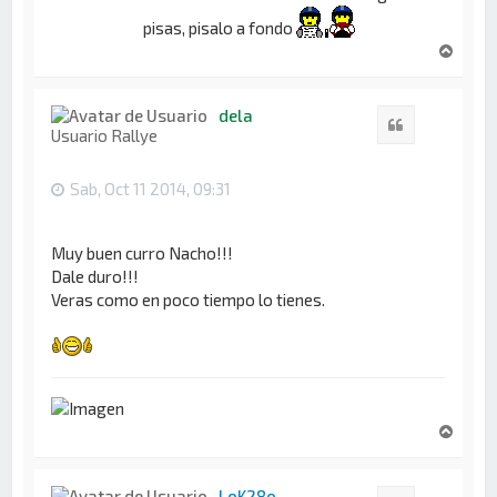
pisas, pisalo a fondo
A
r
r
i
dela
Citar
b
Usuario Rallye
a
Sab, Oct 11 2014, 09:31
Muy buen curro Nacho!!!
Dale duro!!!
Veras como en poco tiempo lo tienes.
A
r
r
i
LoK28o