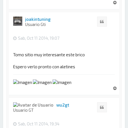
A
r
r
i
joakintuning
Citar
b
Usuario Gti
a
Sab, Oct 11 2014, 19:07
Tomo sitio muy interesante este brico
Espero verlo pronto con aletines
A
r
r
i
wu2gt
Citar
b
Usuario GT
a
Sab, Oct 11 2014, 19:34