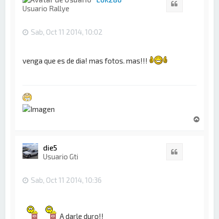
Citar
b
Usuario Rallye
a
Sab, Oct 11 2014, 10:02
venga que es de dia! mas fotos. mas!!!
A
r
r
i
die5
Citar
b
Usuario Gti
a
Sab, Oct 11 2014, 10:36
A darle duro!!