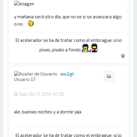
y mañana será otro dia, que no se si se avanzara algo
o no
El acelerador se ha de tratar como el embrague: si lo
pisas, pisalo a fondo
A
r
r
i
wu2gt
Citar
b
Usuario GT
a
Sab, Oct 11 2014, 01:35
ale, buenas noches y a dormir jaja
El acelerador se ha de tratar como el embrague: si lo