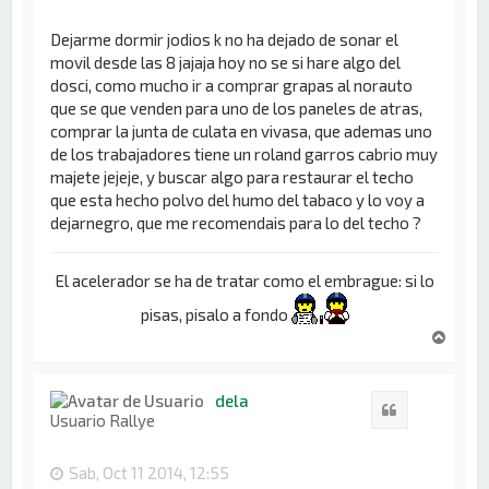
Dejarme dormir jodios k no ha dejado de sonar el
movil desde las 8 jajaja hoy no se si hare algo del
dosci, como mucho ir a comprar grapas al norauto
que se que venden para uno de los paneles de atras,
comprar la junta de culata en vivasa, que ademas uno
de los trabajadores tiene un roland garros cabrio muy
majete jejeje, y buscar algo para restaurar el techo
que esta hecho polvo del humo del tabaco y lo voy a
dejarnegro, que me recomendais para lo del techo ?
El acelerador se ha de tratar como el embrague: si lo
pisas, pisalo a fondo
A
r
r
i
dela
Citar
b
Usuario Rallye
a
Sab, Oct 11 2014, 12:55