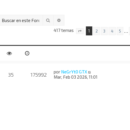
Buscar
Búsqueda avanzada
417 temas
1
…
2
3
4
5
Página
1
de
17
por
NeGrYt0 GTX
35
175992
Mar, Feb 03 2026, 11:01