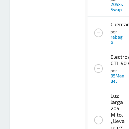
205Xs
Swap
Cuentar
por
rabag
o
Electro
CTI '90 
por
95Man
uel
Luz
larga
205
Mito,
¿lleva
relé?