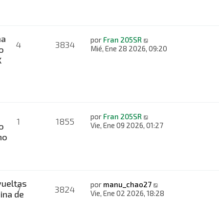
ma
por
Fran 205SR
4
3834
o
Mié, Ene 28 2026, 09:20
X
por
Fran 205SR
1
1855
o
Vie, Ene 09 2026, 01:27
no
ueltas
por
manu_chao27
7
3824
ina de
Vie, Ene 02 2026, 18:28