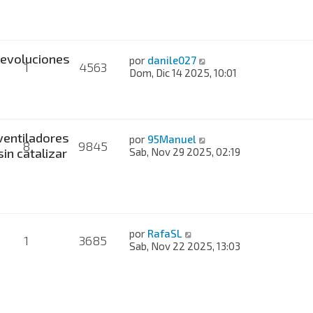
evoluciones
por
danile027
1
4563
Dom, Dic 14 2025, 10:01
ventiladores
por
95Manuel
8
9845
sin catalizar
Sab, Nov 29 2025, 02:19
por
RafaSL
1
3685
Sab, Nov 22 2025, 13:03