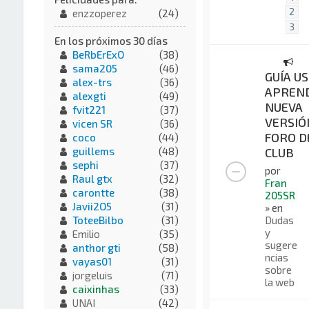
2
enzzoperez
(24)
3
En los próximos 30 días
BeRbErExO
(38)
sama205
(46)
GUÍA US
alex-trs
(36)
APREND
alexgti
(49)
NUEVA
fvit221
(37)
VERSIÓ
vicen SR
(36)
FORO D
coco
(44)
CLUB
guillems
(48)
sephi
(37)
por
Raul gtx
(32)
Fran
carontte
(38)
205SR
Javii2O5
(31)
» en
Dudas
ToteeBilbo
(31)
y
Emilio
(35)
sugere
anthor gti
(58)
ncias
vayas01
(31)
sobre
jorgeluis
(71)
la web
caixinhas
(33)
UNAI
(42)