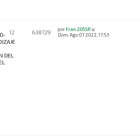
por
Fran 205SR
12
638729
O-
Dom, Ago 07 2022, 17:53
IZAJE
N DEL
EL