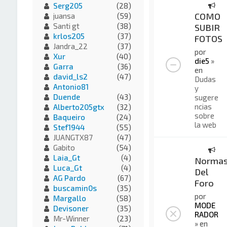
Serg205
(28)
COMO
juansa
(59)
Santi gt
(38)
SUBIR
krlos205
(37)
FOTOS
Jandra_22
(37)
por
Xur
(40)
die5
»
Garra
(36)
en
david_ls2
(47)
Dudas
Antonio81
y
Duende
(43)
sugere
ncias
Alberto205gtx
(32)
sobre
Baqueiro
(24)
la web
Stef1944
(55)
JUANGTX87
(47)
Gabito
(54)
Laia_Gt
(4)
Norma
Luca_Gt
(4)
Del
AG Pardo
(67)
Foro
buscamin0s
(35)
por
Margallo
(58)
MODE
Devisoner
(35)
RADOR
Mr-Winner
(23)
» en