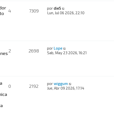
dor
por
die5
4
7309
to
Lun, Jul 06 2026, 22:10
por
Lope
2
2698
ones
Sab, May 23 2026, 16:21
a
por
wiggum
0
2192
Jue, Abr 09 2026, 17:14
nica
ra