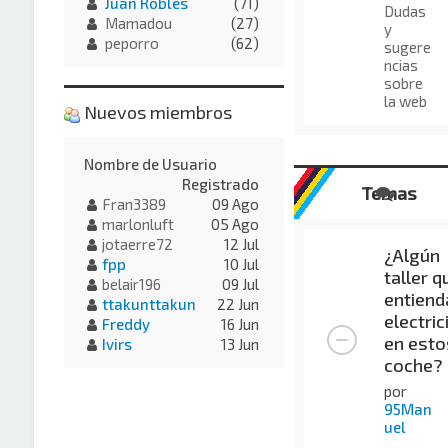
Juan Robles
(71)
Dudas
Mamadou
(27)
y
peporro
(62)
sugere
ncias
sobre
la web
Nuevos miembros
Nombre de Usuario
Registrado
Temas
Fran3389
09 Ago
marlonluft
05 Ago
jotaerre72
12 Jul
¿Algún
fpp
10 Jul
taller q
belair196
09 Jul
entiend
ttakunttakun
22 Jun
electric
Freddy
16 Jun
en esto
Ivirs
13 Jun
coche?
por
95Man
uel