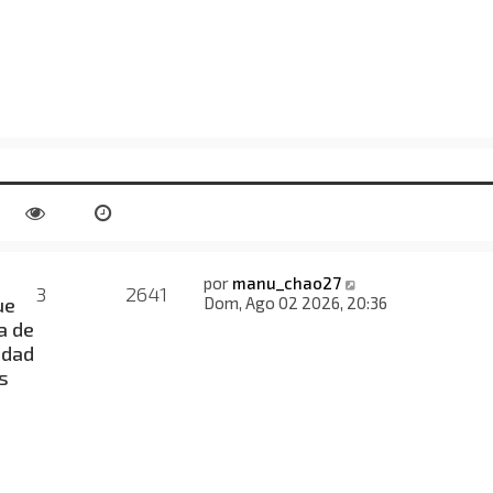
por
manu_chao27
3
2641
ue
Dom, Ago 02 2026, 20:36
a de
idad
s