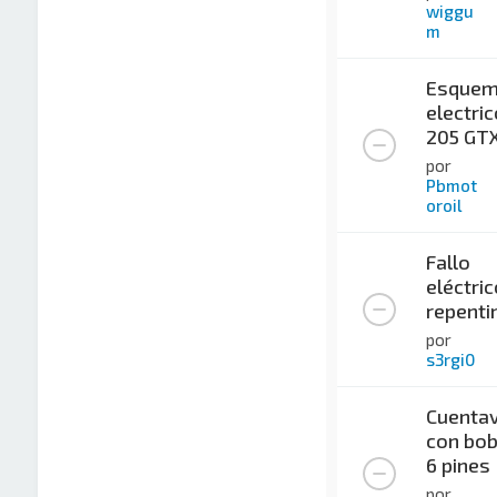
wiggu
m
Esque
electric
205 GT
por
Pbmot
oroil
Fallo
eléctric
repenti
por
s3rgi0
Cuentav
con bob
6 pines
por