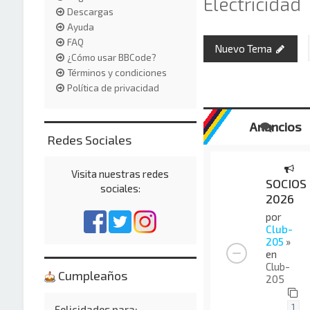
Electricidad
Descargas
Ayuda
FAQ
Nuevo Tema
¿Cómo usar BBCode?
Términos y condiciones
Política de privacidad
Anuncios
Redes Sociales
Visita nuestras redes
SOCIOS
sociales:
2026
por
Club-
205
»
en
Club-
Cumpleaños
205
1
Felicidades para: