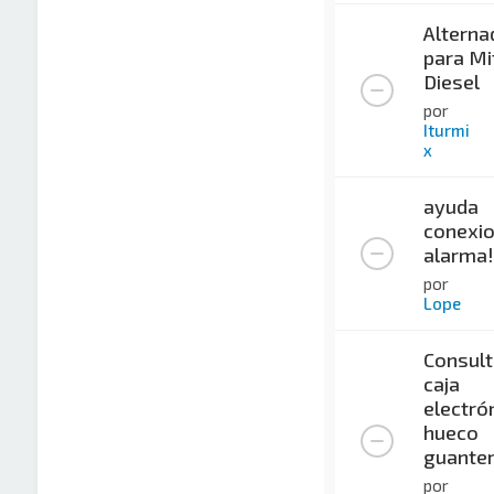
Alterna
para Mi
Diesel
por
Iturmi
x
ayuda
conexi
alarma!
por
Lope
Consult
caja
electró
hueco
guante
por