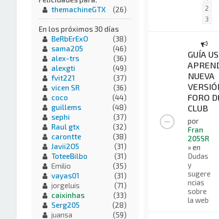
2
themachineGTX
(26)
3
En los próximos 30 días
BeRbErExO
(38)
sama205
(46)
GUÍA US
alex-trs
(36)
APREND
alexgti
(49)
NUEVA
fvit221
(37)
VERSIÓ
vicen SR
(36)
FORO D
coco
(44)
CLUB
guillems
(48)
sephi
(37)
por
Raul gtx
(32)
Fran
carontte
(38)
205SR
Javii2O5
(31)
» en
Dudas
ToteeBilbo
(31)
y
Emilio
(35)
sugere
vayas01
(31)
ncias
jorgeluis
(71)
sobre
caixinhas
(33)
la web
Serg205
(28)
juansa
(59)