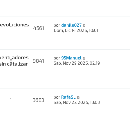
evoluciones
por
danile027
1
4561
Dom, Dic 14 2025, 10:01
ventiladores
por
95Manuel
8
9841
sin catalizar
Sab, Nov 29 2025, 02:19
por
RafaSL
1
3683
Sab, Nov 22 2025, 13:03