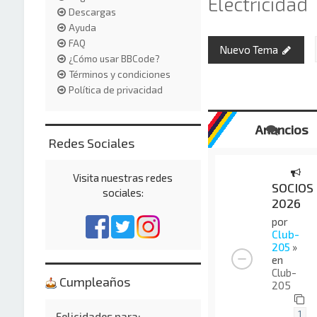
Electricidad
Descargas
Ayuda
FAQ
Nuevo Tema
¿Cómo usar BBCode?
Términos y condiciones
Política de privacidad
Anuncios
Redes Sociales
Visita nuestras redes
SOCIOS
sociales:
2026
por
Club-
205
»
en
Club-
Cumpleaños
205
1
Felicidades para: