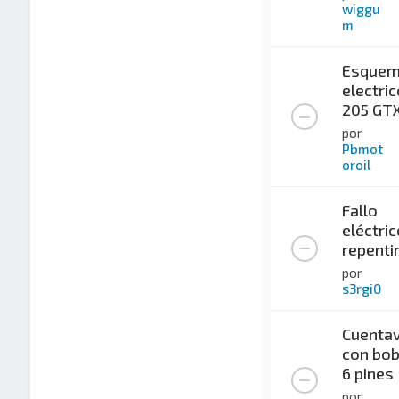
wiggu
m
Esque
electric
205 GT
por
Pbmot
oroil
Fallo
eléctric
repenti
por
s3rgi0
Cuentav
con bob
6 pines
por