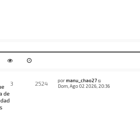
por
manu_chao27
3
2524
ue
Dom, Ago 02 2026, 20:36
a de
idad
s