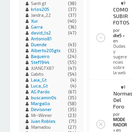
Santi gt
(38)
COMO
krlos205
(37)
Jandra_22
(37)
SUBIR
Xur
(40)
FOTOS
Garra
(36)
por
david_ls2
(47)
die5
»
Antonio81
en
Duende
(43)
Dudas
Alberto205gtx
(32)
y
Baqueiro
(24)
sugere
ncias
Stef1944
(55)
sobre
JUANGTX87
(47)
la web
Gabito
(54)
Laia_Gt
(4)
Luca_Gt
(4)
AG Pardo
(67)
Norma
buscamin0s
(35)
Del
Margallo
(58)
Foro
Devisoner
(35)
por
Mr-Winner
(23)
MODE
Juan Robles
(71)
RADOR
Mamadou
(27)
» en