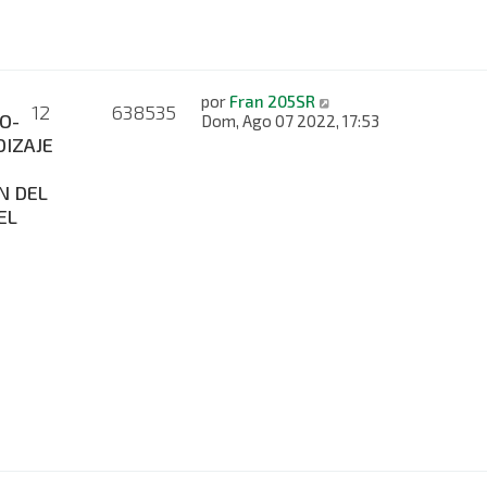
por
Fran 205SR
12
638535
O-
Dom, Ago 07 2022, 17:53
IZAJE
N DEL
EL