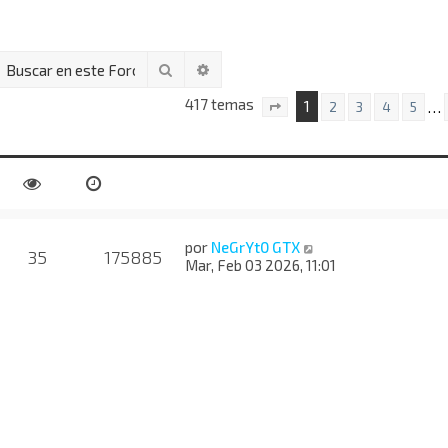
Buscar
Búsqueda avanzada
417 temas
1
…
2
3
4
5
Página
1
de
17
por
NeGrYt0 GTX
35
175885
Mar, Feb 03 2026, 11:01