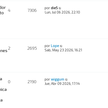
dor
por
die5
4
7306
to
Lun, Jul 06 2026, 22:10
por
Lope
2
2695
ones
Sab, May 23 2026, 16:21
a
por
wiggum
0
2190
Jue, Abr 09 2026, 17:14
nica
ra