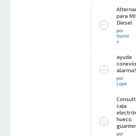
Alterna
para Mi
Diesel
por
Iturmi
x
ayuda
conexi
alarma!
por
Lope
Consult
caja
electró
hueco
guante
por