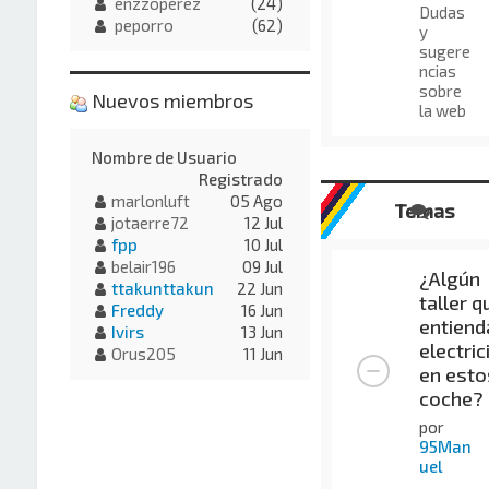
enzzoperez
(24)
Dudas
peporro
(62)
y
sugere
ncias
sobre
Nuevos miembros
la web
Nombre de Usuario
Registrado
marlonluft
05 Ago
Temas
jotaerre72
12 Jul
fpp
10 Jul
belair196
09 Jul
¿Algún
ttakunttakun
22 Jun
taller q
Freddy
16 Jun
entiend
Ivirs
13 Jun
electric
Orus205
11 Jun
en esto
coche?
por
95Man
uel