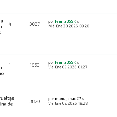
ma
por
Fran 205SR
4
3827
o
Mié, Ene 28 2026, 09:20
X
por
Fran 205SR
1
1853
o
Vie, Ene 09 2026, 01:27
no
ueltas
por
manu_chao27
7
3820
ina de
Vie, Ene 02 2026, 18:28