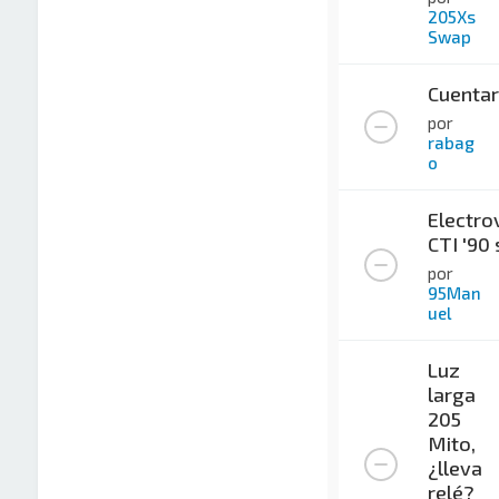
205Xs
Swap
Cuentar
por
rabag
o
Electro
CTI '90 
por
95Man
uel
Luz
larga
205
Mito,
¿lleva
relé?