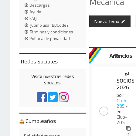
Mecánica
Descargas
Ayuda
FAQ
Nuevo Tema
¿Cómo usar BBCode?
Términos y condiciones
Política de privacidad
Anuncios
Redes Sociales
Visita nuestras redes
SOCIOS
sociales:
2026
por
Club-
205
»
en
Club-
Cumpleaños
205
1
Felicidades para: