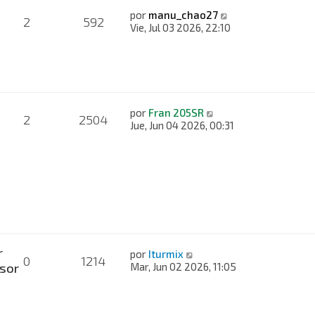
por
manu_chao27
2
592
Vie, Jul 03 2026, 22:10
por
Fran 205SR
2
2504
Jue, Jun 04 2026, 00:31
s
r
por
Iturmix
0
1214
sor
Mar, Jun 02 2026, 11:05