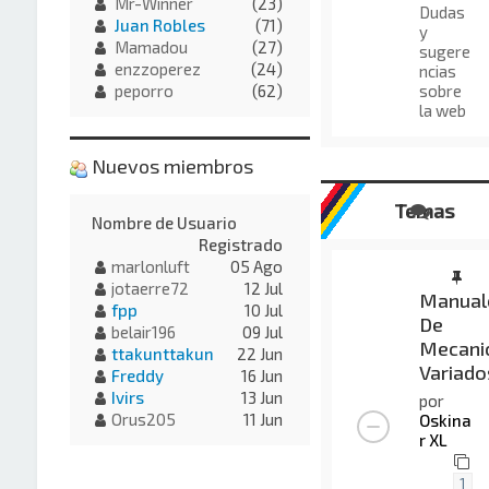
Mr-Winner
(23)
Dudas
Juan Robles
(71)
y
Mamadou
(27)
sugere
enzzoperez
(24)
ncias
sobre
peporro
(62)
la web
Nuevos miembros
Temas
Nombre de Usuario
Registrado
marlonluft
05 Ago
jotaerre72
12 Jul
Manual
fpp
10 Jul
De
belair196
09 Jul
Mecani
ttakunttakun
22 Jun
Variado
Freddy
16 Jun
Ivirs
13 Jun
por
Orus205
11 Jun
Oskina
r XL
1