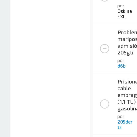
por
Oskina
r XL
Proble
maripo
admisi
205gti
por
d6b
Prision
cable
embrag
(1.1 TU)
gasolin
por
205der
tz