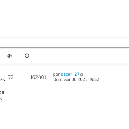
por
oscar_27
72
162401
es
Dom, Abr 30 2023, 19:52
ca
s