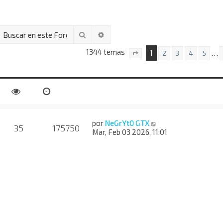
Buscar
Búsqueda avanzada
1344 temas
1
…
2
3
4
5
Página
1
de
54
por
NeGrYt0 GTX
35
175750
Mar, Feb 03 2026, 11:01