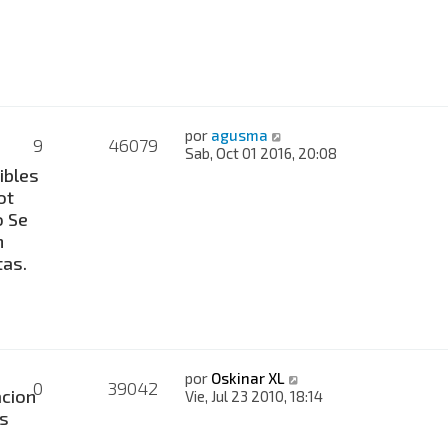
por
agusma
9
46079
Sab, Oct 01 2016, 20:08
ibles
ot
 Se
n
as.
por
Oskinar XL
0
39042
cion
Vie, Jul 23 2010, 18:14
s