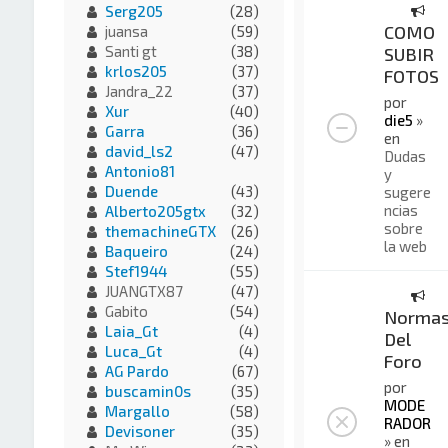
Serg205
(28)
COMO
juansa
(59)
Santi gt
(38)
SUBIR
krlos205
(37)
FOTOS
Jandra_22
(37)
por
Xur
(40)
die5
»
Garra
(36)
en
david_ls2
(47)
Dudas
Antonio81
y
Duende
(43)
sugere
ncias
Alberto205gtx
(32)
sobre
themachineGTX
(26)
la web
Baqueiro
(24)
Stef1944
(55)
JUANGTX87
(47)
Gabito
(54)
Norma
Laia_Gt
(4)
Del
Luca_Gt
(4)
Foro
AG Pardo
(67)
por
buscamin0s
(35)
MODE
Margallo
(58)
RADOR
Devisoner
(35)
» en