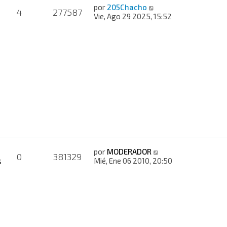
por
205Chacho
4
277587
Vie, Ago 29 2025, 15:52
por
MODERADOR
0
381329
s
Mié, Ene 06 2010, 20:50