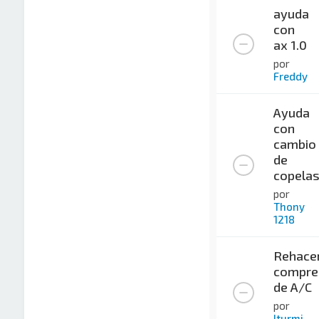
ayuda
con
ax 1.0
por
Freddy
Ayuda
con
cambio
de
copela
por
Thony
1218
Rehace
compre
de A/C
por
Iturmi