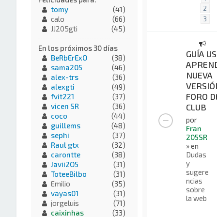
2
tomy
(41)
calo
(66)
3
JJ205gti
(45)
En los próximos 30 días
GUÍA US
BeRbErExO
(38)
APREND
sama205
(46)
NUEVA
alex-trs
(36)
VERSIÓ
alexgti
(49)
FORO D
fvit221
(37)
CLUB
vicen SR
(36)
coco
(44)
por
guillems
(48)
Fran
sephi
(37)
205SR
Raul gtx
(32)
» en
Dudas
carontte
(38)
y
Javii2O5
(31)
sugere
ToteeBilbo
(31)
ncias
Emilio
(35)
sobre
vayas01
(31)
la web
jorgeluis
(71)
caixinhas
(33)