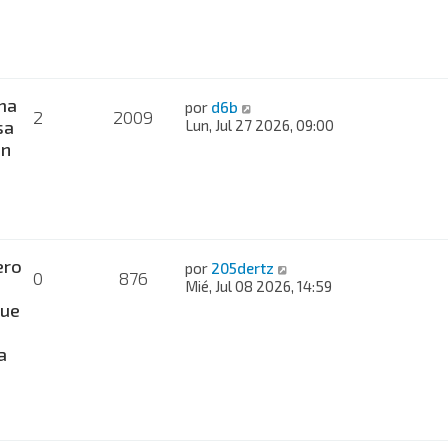
ma
por
d6b
2
2009
sa
Lun, Jul 27 2026, 09:00
ón
ero
por
205dertz
0
876
Mié, Jul 08 2026, 14:59
ue
a