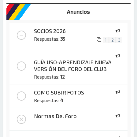
Anuncios
SOCIOS 2026
Respuestas:
35
1
2
3
GUÍA USO-APRENDIZAJE NUEVA
VERSIÓN DEL FORO DEL CLUB
Respuestas:
12
COMO SUBIR FOTOS
Respuestas:
4
Normas Del Foro