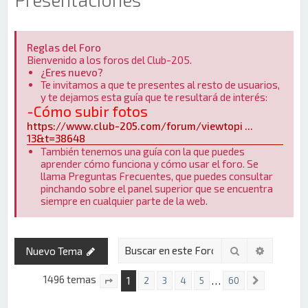
Reglas del Foro
Bienvenido a los foros del Club-205.
¿Eres nuevo?
Te invitamos a que te presentes al resto de usuarios,
y te dejamos esta guía que te resultará de interés:
-Cómo subir fotos
https://www.club-205.com/forum/viewtopi ...
13&t=38648
También tenemos una guía con la que puedes
aprender cómo funciona y cómo usar el foro. Se
llama Preguntas Frecuentes, que puedes consultar
pinchando sobre el panel superior que se encuentra
siempre en cualquier parte de la web.
Buscar
Búsqued
Nuevo Tema
1496 temas
1
…
2
3
4
5
60
Siguiente
Página
1
de
60