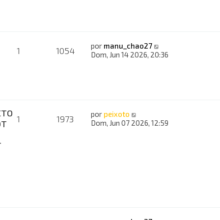
por
manu_chao27
1
1054
Dom, Jun 14 2026, 20:36
CTO
por
peixoto
1
1973
OT
Dom, Jun 07 2026, 12:59
T