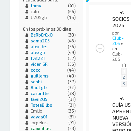
tomy
(41)
calo
(66)
JJ205gti
(45)
SOCIOS
2026
En los próximos 30 días
por
BeRbErExO
(38)
Club-
sama205
(46)
205
»
alex-trs
(36)
en
alexgti
(49)
Club-
fvit221
(37)
205
vicen SR
(36)
coco
(44)
1
guillems
(48)
2
sephi
(37)
3
Raul gtx
(32)
carontte
(38)
Javii2O5
(31)
GUÍA US
ToteeBilbo
(31)
APREND
Emilio
(35)
vayas01
(31)
NUEVA
jorgeluis
(71)
VERSIÓ
caixinhas
(33)
FORO D