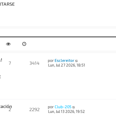
NTARSE
!
por
Esclereitor
7
3414
Lun, Jul 27 2026, 18:51
í
ación
por
Club-205
2
2292
Lun, Jul 13 2026, 19:52