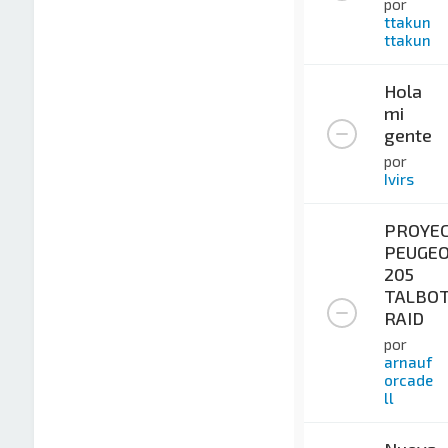
por
ttakun
ttakun
Hola
mi
gente
por
Ivirs
PROYE
PEUGE
205
TALBO
RAID
por
arnauf
orcade
ll