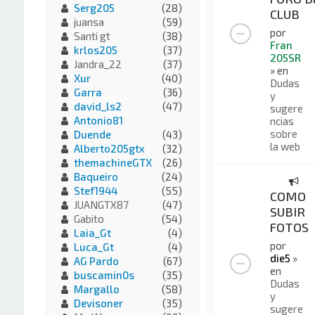
Serg205
(28)
CLUB
juansa
(59)
por
Santi gt
(38)
Fran
krlos205
(37)
205SR
Jandra_22
(37)
» en
Xur
(40)
Dudas
Garra
(36)
y
david_ls2
(47)
sugere
Antonio81
ncias
sobre
Duende
(43)
la web
Alberto205gtx
(32)
themachineGTX
(26)
Baqueiro
(24)
Stef1944
(55)
COMO
JUANGTX87
(47)
SUBIR
Gabito
(54)
FOTOS
Laia_Gt
(4)
por
Luca_Gt
(4)
die5
»
AG Pardo
(67)
en
buscamin0s
(35)
Dudas
Margallo
(58)
y
Devisoner
(35)
sugere