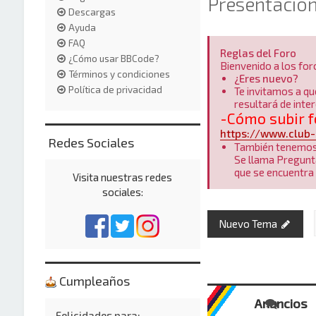
Presentacio
Descargas
Ayuda
FAQ
Reglas del Foro
¿Cómo usar BBCode?
Bienvenido a los for
Términos y condiciones
¿Eres nuevo?
Política de privacidad
Te invitamos a qu
resultará de inter
-Cómo subir f
https://www.club-
Redes Sociales
También tenemos 
Se llama Pregunt
que se encuentra 
Visita nuestras redes
sociales:
Nuevo Tema
Cumpleaños
Anuncios
Felicidades para: