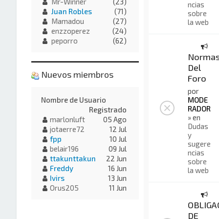
Mr-Winner
(23)
ncias
Juan Robles
(71)
sobre
Mamadou
(27)
la web
enzzoperez
(24)
peporro
(62)
Norma
Del
Nuevos miembros
Foro
por
MODE
Nombre de Usuario
RADOR
Registrado
» en
marlonluft
05 Ago
Dudas
jotaerre72
12 Jul
y
fpp
10 Jul
sugere
belair196
09 Jul
ncias
ttakunttakun
22 Jun
sobre
Freddy
16 Jun
la web
Ivirs
13 Jun
Orus205
11 Jun
OBLIGA
DE