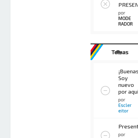
PRESE
por
MODE
RADOR
Temas
¡Buenas
Soy
nuevo
por aqu
por
Escler
eitor
Present
por