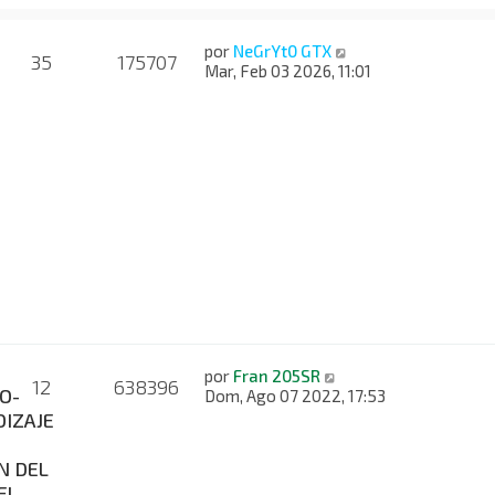
por
NeGrYt0 GTX
35
175707
Mar, Feb 03 2026, 11:01
por
Fran 205SR
12
638396
O-
Dom, Ago 07 2022, 17:53
IZAJE
N DEL
EL