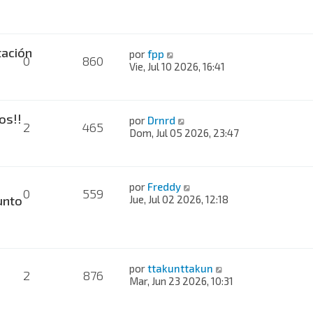
ación
por
fpp
0
860
Vie, Jul 10 2026, 16:41
os!!
por
Drnrd
2
465
Dom, Jul 05 2026, 23:47
por
Freddy
0
559
nto
Jue, Jul 02 2026, 12:18
por
ttakunttakun
2
876
Mar, Jun 23 2026, 10:31