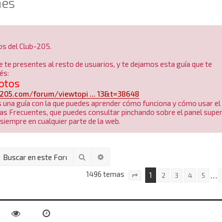
nes
os del Club-205.
e te presentes al resto de usuarios, y te dejamos esta guía que te
és:
otos
205.com/forum/viewtopi ... 13&t=38648
una guía con la que puedes aprender cómo funciona y cómo usar el 
as Frecuentes, que puedes consultar pinchando sobre el panel super
siempre en cualquier parte de la web.
Buscar
Búsqueda avanzada
1496 temas
1
…
2
3
4
5
Página
1
de
60