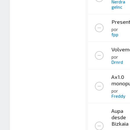
Nerdra
geInc
Present
por
fpp
Volvem
por
Drnrd
Ax1.0
monopu
por
Freddy
Aupa
desde
Bizkaia