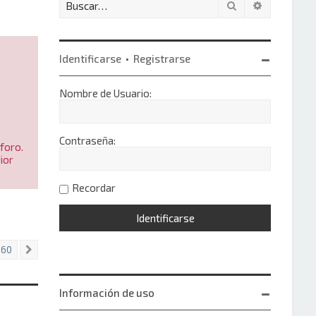
Buscar
Búsqueda 
Identificarse
•
Registrarse
Nombre de Usuario:
Contraseña:
foro.
ior
Recordar
60
Siguiente
Información de uso