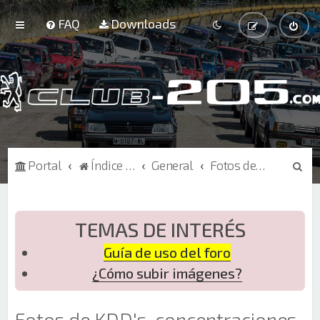
FAQ
Downloads
B
Portal
Índice de Foros
General
Fotos de KDD's, concentraciones, eventos
u
s
c
TEMAS DE INTERÉS
a
Guía de uso del foro
r
¿Cómo subir imágenes?
Fotos de KDD's, concentraciones,