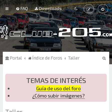
FAQ
Downloads
B
Portal
Índice de Foros
Taller
u
s
c
TEMAS DE INTERÉS
a
Guía de uso del foro
r
¿Cómo subir imágenes?
Taller