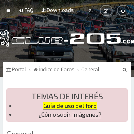
FAQ
Downloads
B
Portal
Índice de Foros
General
u
s
c
TEMAS DE INTERÉS
a
Guía de uso del foro
r
¿Cómo subir imágenes?
General