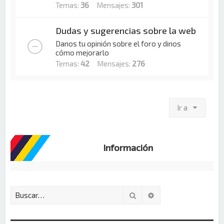
Temas:
36
Mensajes:
301
Dudas y sugerencias sobre la web
Danos tu opinión sobre el foro y dinos
cómo mejorarlo
Temas:
42
Mensajes:
276
Ir a
Información
Buscar
Búsqueda avanzada