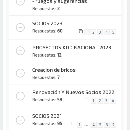
- ruegos y sugerencias
Respuestas:
2
SOCIOS 2023
Respuestas:
60
1
2
3
4
5
PROYECTOS KDD NACIONAL 2023
Respuestas:
12
Creacion de bricos
Respuestas:
7
Renovación Y Nuevos Socios 2022
Respuestas:
58
1
2
3
4
SOCIOS 2021
Respuestas:
95
…
1
4
5
6
7