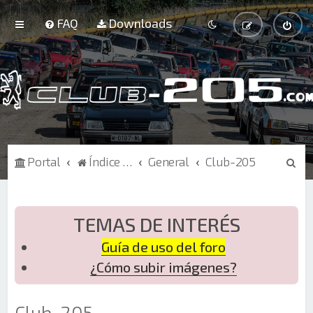
FAQ
Downloads
B
Portal
Índice de Foros
General
Club-205
u
s
c
TEMAS DE INTERÉS
a
Guía de uso del foro
r
¿Cómo subir imágenes?
Club-205