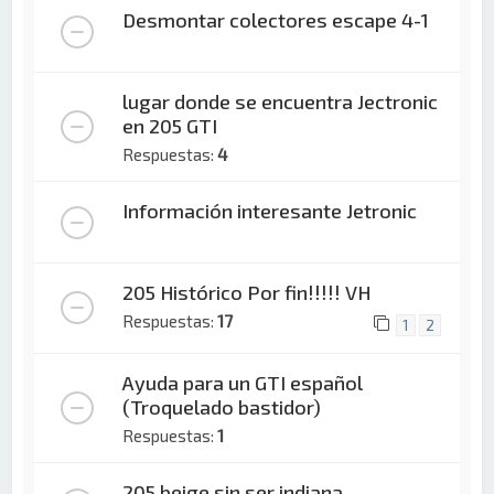
Desmontar colectores escape 4-1
lugar donde se encuentra Jectronic
en 205 GTI
Respuestas:
4
Información interesante Jetronic
205 Histórico Por fin!!!!! VH
Respuestas:
17
1
2
Ayuda para un GTI español
(Troquelado bastidor)
Respuestas:
1
205 beige sin ser indiana