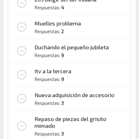
Respuestas:
4
Muelles problema
Respuestas:
2
Duchando el pequeño jubileta
Respuestas:
9
Itv a la tercera
Respuestas:
9
Nueva adquisición de accesorio
Respuestas:
3
Repaso de piezas del grisito
mimado
Respuestas:
3