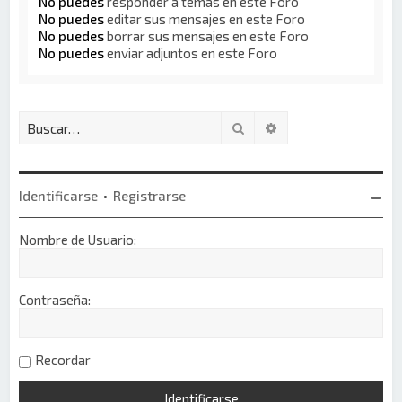
No puedes
responder a temas en este Foro
No puedes
editar sus mensajes en este Foro
No puedes
borrar sus mensajes en este Foro
No puedes
enviar adjuntos en este Foro
Buscar
Búsqueda avanzada
Identificarse
•
Registrarse
Nombre de Usuario:
Contraseña:
Recordar