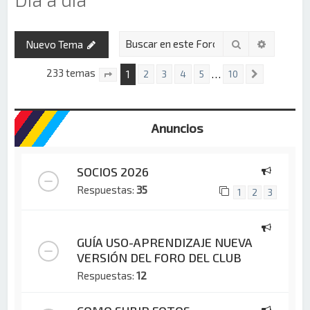
Buscar
Búsqued
Nuevo Tema
233 temas
1
…
2
3
4
5
10
Siguiente
Página
1
de
10
Anuncios
SOCIOS 2026
Respuestas:
35
1
2
3
GUÍA USO-APRENDIZAJE NUEVA
VERSIÓN DEL FORO DEL CLUB
Respuestas:
12