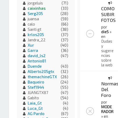
jorgeluis
(71)
COMO
caixinhas
(33)
Serg205
(28)
SUBIR
juansa
(59)
FOTOS
calo
(66)
por
Santi gt
(38)
die5
»
krlos205
(37)
en
Jandra_22
(37)
Dudas
Xur
(40)
y
Garra
(36)
sugere
ncias
david_ls2
(47)
sobre
Antonio81
la web
Duende
(43)
Alberto205gtx
(32)
themachineGTX
(26)
Baqueiro
(24)
Norma
Stef1944
(55)
Del
JUANGTX87
(47)
Foro
Gabito
(54)
por
Laia_Gt
(4)
MODE
Luca_Gt
(4)
RADOR
AG Pardo
(67)
» en