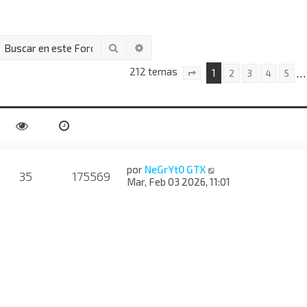
Buscar
Búsqueda avanzada
212 temas
1
…
2
3
4
5
Página
1
de
9
por
NeGrYt0 GTX
35
175569
Mar, Feb 03 2026, 11:01