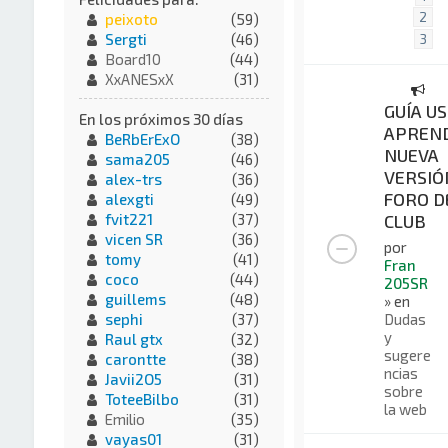
2
peixoto
(59)
Sergti
(46)
3
Board10
(44)
XxANESxX
(31)
GUÍA US
En los próximos 30 días
APREND
BeRbErExO
(38)
NUEVA
sama205
(46)
VERSIÓ
alex-trs
(36)
FORO D
alexgti
(49)
CLUB
fvit221
(37)
vicen SR
(36)
por
tomy
(41)
Fran
coco
(44)
205SR
guillems
(48)
» en
Dudas
sephi
(37)
y
Raul gtx
(32)
sugere
carontte
(38)
ncias
Javii2O5
(31)
sobre
ToteeBilbo
(31)
la web
Emilio
(35)
vayas01
(31)