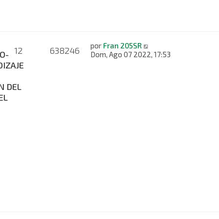
por
Fran 205SR
12
638246
O-
Dom, Ago 07 2022, 17:53
IZAJE
N DEL
EL