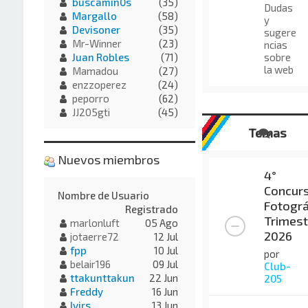
buscamin0s
(35)
Dudas
Margallo
(58)
y
Devisoner
(35)
sugere
Mr-Winner
(23)
ncias
sobre
Juan Robles
(71)
la web
Mamadou
(27)
enzzoperez
(24)
peporro
(62)
JJ205gti
(45)
Temas
Nuevos miembros
4°
Concur
Nombre de Usuario
Fotográ
Registrado
Trimest
marlonluft
05 Ago
2026
jotaerre72
12 Jul
fpp
10 Jul
por
belair196
09 Jul
Club-
ttakunttakun
22 Jun
205
Freddy
16 Jun
Ivirs
13 Jun