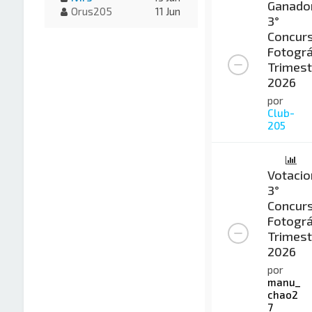
Ganado
Orus205
11 Jun
3°
Concur
Fotográ
Trimest
2026
por
Club-
205
Votacio
3°
Concur
Fotográ
Trimest
2026
por
manu_
chao2
7