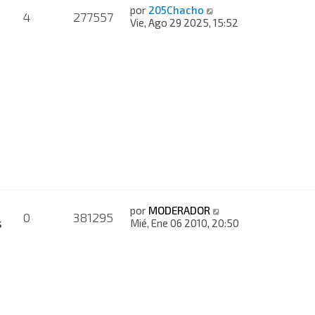
por
205Chacho
4
277557
Vie, Ago 29 2025, 15:52
por
MODERADOR
0
381295
s
Mié, Ene 06 2010, 20:50