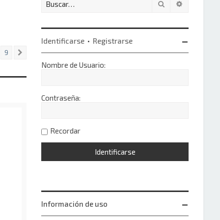
Buscar
Búsqueda 
Identificarse
•
Registrarse
9
Siguiente
Nombre de Usuario:
Contraseña:
Recordar
Información de uso