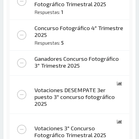
Fotográfico Trimestral 2025
Respuestas:
1
Concurso Fotográfico 4° Trimestre
2025
Respuestas:
5
Ganadores Concurso Fotográfico
3° Trimestre 2025
Votaciones DESEMPATE 3er
puesto 3° concurso fotográfico
2025
Votaciones 3° Concurso
Fotográfico Trimestral 2025