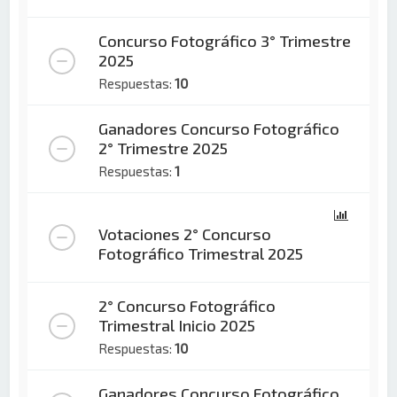
Concurso Fotográfico 3° Trimestre
2025
Respuestas:
10
Ganadores Concurso Fotográfico
2° Trimestre 2025
Respuestas:
1
Votaciones 2° Concurso
Fotográfico Trimestral 2025
2° Concurso Fotográfico
Trimestral Inicio 2025
Respuestas:
10
Ganadores Concurso Fotográfico