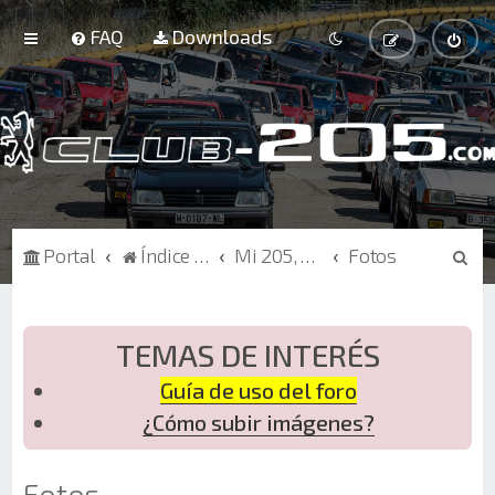
FAQ
Downloads
B
Portal
Índice de Foros
Mi 205, Curiosidades
Fotos
u
s
c
TEMAS DE INTERÉS
a
Guía de uso del foro
r
¿Cómo subir imágenes?
Fotos