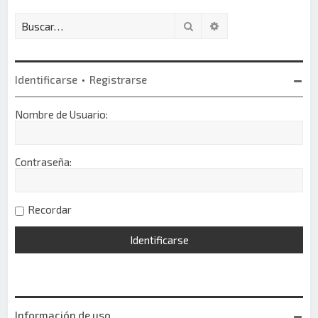
Buscar
Búsqueda avanzada
Identificarse
•
Registrarse
Nombre de Usuario:
Contraseña:
Recordar
Información de uso