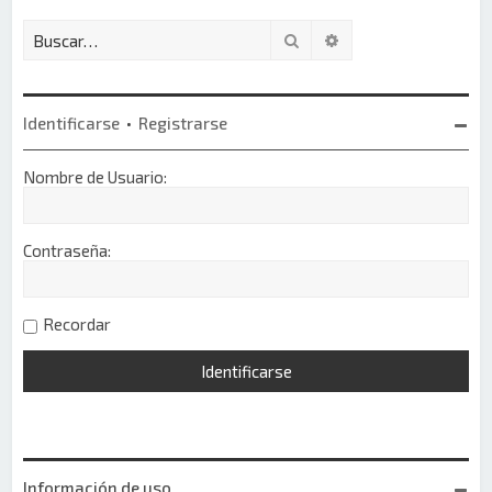
Buscar
Búsqueda avanzada
Identificarse
•
Registrarse
Nombre de Usuario:
Contraseña:
Recordar
Información de uso