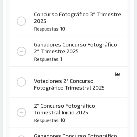
Concurso Fotográfico 3° Trimestre
2025
Respuestas:
10
Ganadores Concurso Fotográfico
2° Trimestre 2025
Respuestas:
1
Votaciones 2° Concurso
Fotográfico Trimestral 2025
2° Concurso Fotográfico
Trimestral Inicio 2025
Respuestas:
10
Ganadores Concurso Fotográfico