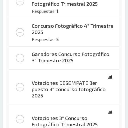
Fotográfico Trimestral 2025
Respuestas:
1
Concurso Fotográfico 4° Trimestre
2025
Respuestas:
5
Ganadores Concurso Fotográfico
3° Trimestre 2025
Votaciones DESEMPATE 3er
puesto 3° concurso fotográfico
2025
Votaciones 3° Concurso
Fotográfico Trimestral 2025