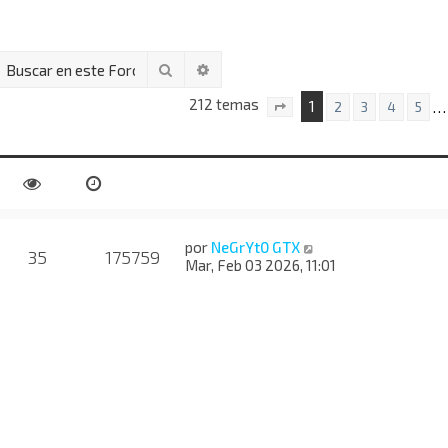
Buscar
Búsqueda avanzada
212 temas
1
…
2
3
4
5
Página
1
de
9
por
NeGrYt0 GTX
35
175759
Mar, Feb 03 2026, 11:01