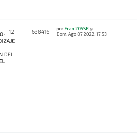
por
Fran 205SR
12
638416
O-
Dom, Ago 07 2022, 17:53
IZAJE
N DEL
EL