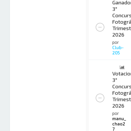
Ganado
3°
Concur
Fotográ
Trimest
2026
por
Club-
205
Votacio
3°
Concur
Fotográ
Trimest
2026
por
manu_
chao2
7