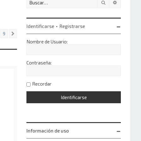
Buscar
Búsqueda 
Identificarse
•
Registrarse
9
Siguiente
Nombre de Usuario:
Contraseña:
Recordar
Información de uso