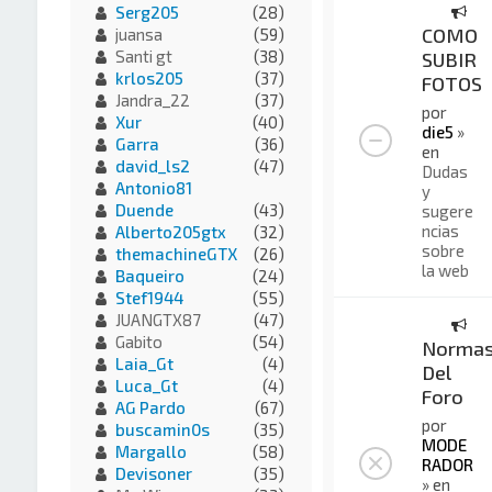
Serg205
(28)
COMO
juansa
(59)
Santi gt
(38)
SUBIR
krlos205
(37)
FOTOS
Jandra_22
(37)
por
Xur
(40)
die5
»
Garra
(36)
en
david_ls2
(47)
Dudas
Antonio81
y
Duende
(43)
sugere
ncias
Alberto205gtx
(32)
sobre
themachineGTX
(26)
la web
Baqueiro
(24)
Stef1944
(55)
JUANGTX87
(47)
Gabito
(54)
Norma
Laia_Gt
(4)
Del
Luca_Gt
(4)
Foro
AG Pardo
(67)
por
buscamin0s
(35)
MODE
Margallo
(58)
RADOR
Devisoner
(35)
» en