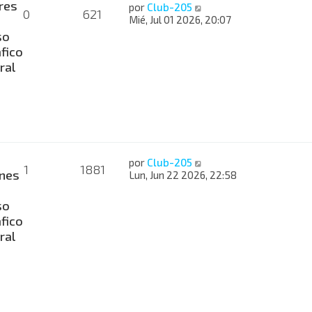
res
por
Club-205
0
621
Mié, Jul 01 2026, 20:07
so
fico
ral
por
Club-205
1
1881
nes
Lun, Jun 22 2026, 22:58
so
fico
ral