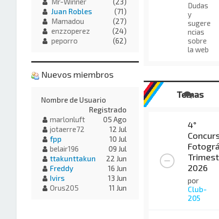
Mr-Winner
(23)
Dudas
Juan Robles
(71)
y
Mamadou
(27)
sugere
enzzoperez
(24)
ncias
sobre
peporro
(62)
la web
Nuevos miembros
Temas
Nombre de Usuario
Registrado
marlonluft
05 Ago
4°
jotaerre72
12 Jul
Concur
fpp
10 Jul
Fotográ
belair196
09 Jul
Trimest
ttakunttakun
22 Jun
2026
Freddy
16 Jun
Ivirs
13 Jun
por
Orus205
11 Jun
Club-
205