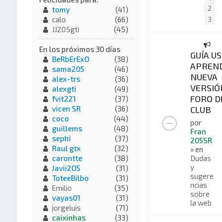
2
tomy
(41)
calo
(66)
3
JJ205gti
(45)
En los próximos 30 días
GUÍA US
BeRbErExO
(38)
APREND
sama205
(46)
NUEVA
alex-trs
(36)
VERSIÓ
alexgti
(49)
FORO D
fvit221
(37)
CLUB
vicen SR
(36)
coco
(44)
por
guillems
(48)
Fran
sephi
(37)
205SR
Raul gtx
(32)
» en
Dudas
carontte
(38)
y
Javii2O5
(31)
sugere
ToteeBilbo
(31)
ncias
Emilio
(35)
sobre
vayas01
(31)
la web
jorgeluis
(71)
caixinhas
(33)