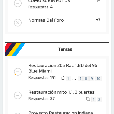
COMO SUBIR FOTOS
Respuestas:
4
Normas Del Foro
Temas
Restauracion 205 Rac 1.8D del 96
Blue Miami
Respuestas:
141
…
1
7
8
9
10
Restauración mito 1.1, 3 puertas
Respuestas:
27
1
2
Proyecto Restauracion Indiana