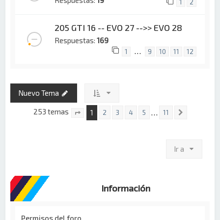
1
2
205 GTI 16 -- EVO 27 -->> EVO 28
Respuestas:
169
…
1
9
10
11
12
Nuevo Tema
253 temas
1
…
2
3
4
5
11
Siguiente
Página
1
de
11
Ir a
Información
Permisos del foro