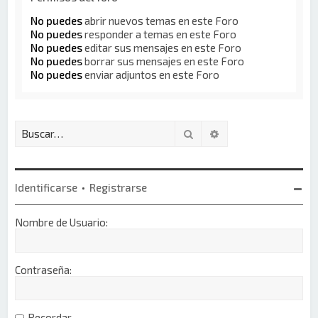
No puedes
abrir nuevos temas en este Foro
No puedes
responder a temas en este Foro
No puedes
editar sus mensajes en este Foro
No puedes
borrar sus mensajes en este Foro
No puedes
enviar adjuntos en este Foro
Buscar
Búsqueda avanzada
Identificarse
•
Registrarse
Nombre de Usuario:
Contraseña:
Recordar