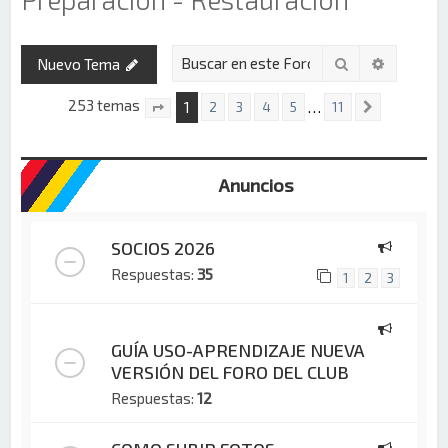
Buscar
Búsqued
Nuevo Tema
253 temas
1
…
2
3
4
5
11
Siguiente
Página
1
de
11
Anuncios
SOCIOS 2026
Respuestas:
35
1
2
3
GUÍA USO-APRENDIZAJE NUEVA
VERSIÓN DEL FORO DEL CLUB
Respuestas:
12