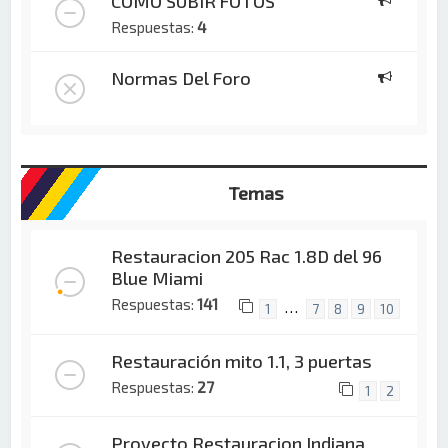
COMO SUBIR FOTOS
Respuestas:
4
Normas Del Foro
Temas
Restauracion 205 Rac 1.8D del 96
Blue Miami
Respuestas:
141
…
1
7
8
9
10
Restauración mito 1.1, 3 puertas
Respuestas:
27
1
2
Proyecto Restauracion Indiana