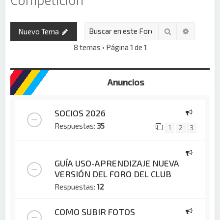
Buscar
Búsqued
Nuevo Tema
8 temas • Página
1
de
1
Anuncios
SOCIOS 2026
Respuestas:
35
1
2
3
GUÍA USO-APRENDIZAJE NUEVA
VERSIÓN DEL FORO DEL CLUB
Respuestas:
12
COMO SUBIR FOTOS