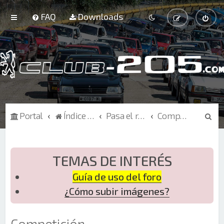
FAQ
Downloads
B
Portal
Índice de Foros
Pasa el rato
Competición
u
s
c
TEMAS DE INTERÉS
a
Guía de uso del foro
r
¿Cómo subir imágenes?
Competición