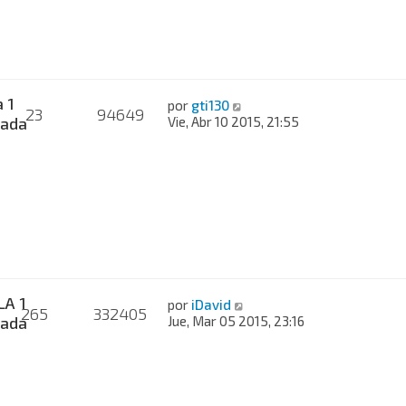
 1
por
gti130
23
94649
ada
Vie, Abr 10 2015, 21:55
A 1
por
iDavid
265
332405
ada
Jue, Mar 05 2015, 23:16