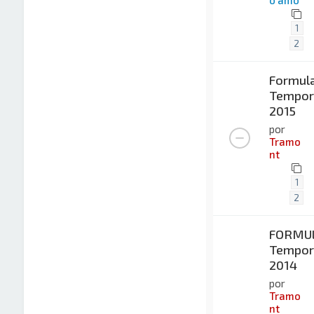
1
2
Formula
Tempor
2015
por
Tramo
nt
1
2
FORMUL
Tempor
2014
por
Tramo
nt