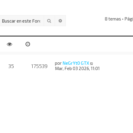
8 temas • Pág
Buscar
Búsqueda avanzada
por
NeGrYt0 GTX
35
175539
Mar, Feb 03 2026, 11:01