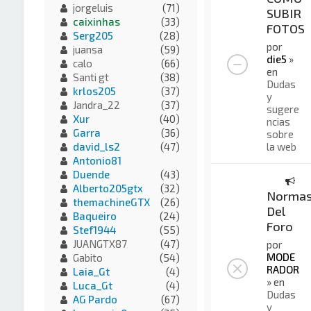
jorgeluis
(71)
SUBIR
caixinhas
(33)
FOTOS
Serg205
(28)
por
juansa
(59)
die5
»
calo
(66)
en
Santi gt
(38)
Dudas
krlos205
(37)
y
Jandra_22
(37)
sugere
Xur
(40)
ncias
Garra
(36)
sobre
la web
david_ls2
(47)
Antonio81
Duende
(43)
Alberto205gtx
(32)
Norma
themachineGTX
(26)
Del
Baqueiro
(24)
Foro
Stef1944
(55)
JUANGTX87
(47)
por
MODE
Gabito
(54)
RADOR
Laia_Gt
(4)
» en
Luca_Gt
(4)
Dudas
AG Pardo
(67)
y