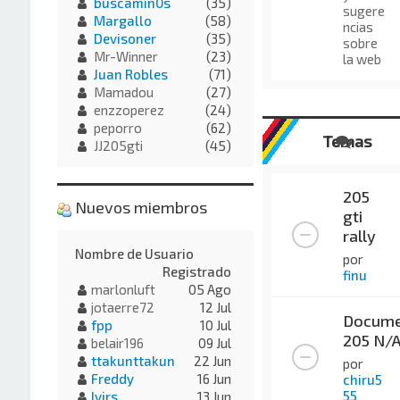
buscamin0s
(35)
sugere
Margallo
(58)
ncias
Devisoner
(35)
sobre
Mr-Winner
(23)
la web
Juan Robles
(71)
Mamadou
(27)
enzzoperez
(24)
peporro
(62)
Temas
JJ205gti
(45)
205
Nuevos miembros
gti
rally
Nombre de Usuario
por
Registrado
finu
marlonluft
05 Ago
jotaerre72
12 Jul
Docume
fpp
10 Jul
205 N/
belair196
09 Jul
ttakunttakun
22 Jun
por
Freddy
16 Jun
chiru5
55
Ivirs
13 Jun