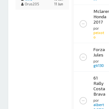
Orus205
11 Jun
Mclare
Honda
2017
por
peixot
o
Forza
Jules
por
gti130
61
Rally
Costa
Brava
por
albert
o amo