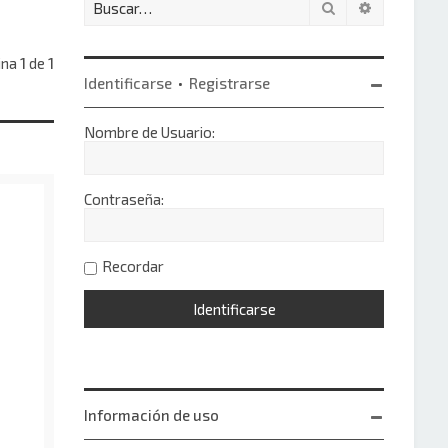
Buscar
Búsqueda 
ina
1
de
1
Identificarse
•
Registrarse
Nombre de Usuario:
Contraseña:
Recordar
Información de uso