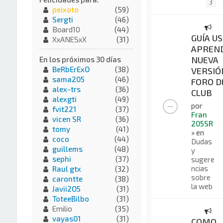
3
peixoto
(59)
Sergti
(46)
Board10
(44)
GUÍA US
XxANESxX
(31)
APREND
NUEVA
En los próximos 30 días
BeRbErExO
(38)
VERSIÓ
sama205
(46)
FORO D
alex-trs
(36)
CLUB
alexgti
(49)
por
fvit221
(37)
Fran
vicen SR
(36)
205SR
tomy
(41)
» en
coco
(44)
Dudas
guillems
(48)
y
sephi
(37)
sugere
ncias
Raul gtx
(32)
sobre
carontte
(38)
la web
Javii2O5
(31)
ToteeBilbo
(31)
Emilio
(35)
vayas01
(31)
COMO