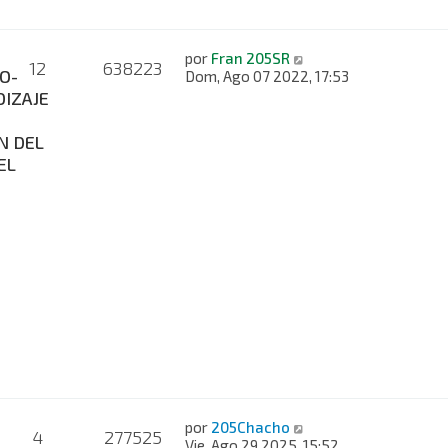
por
Fran 205SR
12
638223
O-
Dom, Ago 07 2022, 17:53
IZAJE
N DEL
EL
por
205Chacho
4
277525
Vie, Ago 29 2025, 15:52