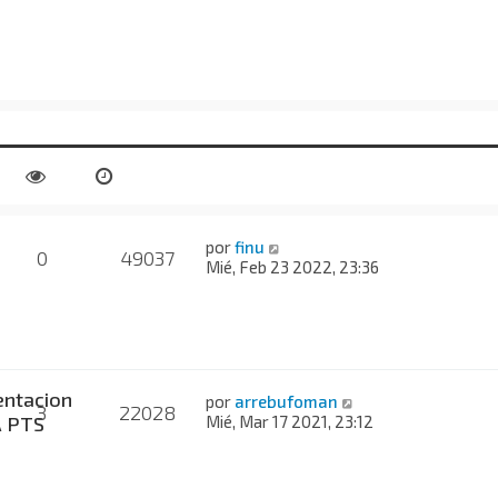
por
finu
0
49037
Mié, Feb 23 2022, 23:36
ntacion
por
arrebufoman
3
22028
A PTS
Mié, Mar 17 2021, 23:12