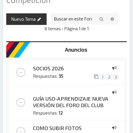
Buscar
Búsqued
Nuevo Tema
8 temas • Página
1
de
1
Anuncios
SOCIOS 2026
Respuestas:
35
1
2
3
GUÍA USO-APRENDIZAJE NUEVA
VERSIÓN DEL FORO DEL CLUB
Respuestas:
12
COMO SUBIR FOTOS