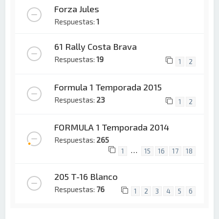
Forza Jules
Respuestas:
1
61 Rally Costa Brava
Respuestas:
19
1
2
Formula 1 Temporada 2015
Respuestas:
23
1
2
FORMULA 1 Temporada 2014
Respuestas:
265
…
1
15
16
17
18
205 T-16 Blanco
Respuestas:
76
1
2
3
4
5
6