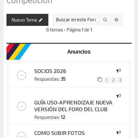
Buscar
Búsqued
Nuevo Tema
8 temas • Página
1
de
1
Anuncios
SOCIOS 2026
Respuestas:
35
1
2
3
GUÍA USO-APRENDIZAJE NUEVA
VERSIÓN DEL FORO DEL CLUB
Respuestas:
12
COMO SUBIR FOTOS