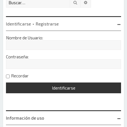
Buscar
Búsqueda avanzada
Identificarse
•
Registrarse
Nombre de Usuario:
Contraseña:
Recordar
Información de uso