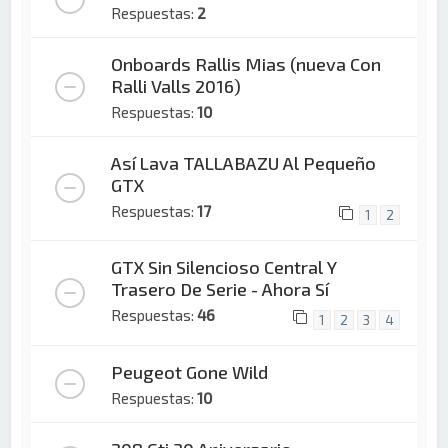
Respuestas:
2
Onboards Rallis Mias (nueva Con
Ralli Valls 2016)
Respuestas:
10
Así Lava TALLABAZU Al Pequeño
GTX
Respuestas:
17
1
2
GTX Sin Silencioso Central Y
Trasero De Serie - Ahora Sí
Respuestas:
46
1
2
3
4
Peugeot Gone Wild
Respuestas:
10