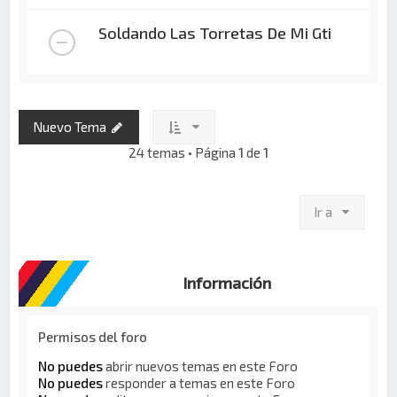
Soldando Las Torretas De Mi Gti
Nuevo Tema
24 temas • Página
1
de
1
Ir a
Información
Permisos del foro
No puedes
abrir nuevos temas en este Foro
No puedes
responder a temas en este Foro