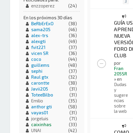
3
enzzoperez
(24)
En los próximos 30 días
GUÍA US
BeRbErExO
(38)
APREND
sama205
(46)
NUEVA
alex-trs
(36)
alexgti
(49)
VERSIÓ
fvit221
(37)
FORO D
vicen SR
(36)
CLUB
coco
(44)
por
guillems
(48)
Fran
sephi
(37)
205SR
Raul gtx
(32)
» en
carontte
(38)
Dudas
Javii2O5
(31)
y
ToteeBilbo
(31)
sugere
ncias
Emilio
(35)
sobre
anthor gti
(58)
la web
vayas01
(31)
jorgeluis
(71)
caixinhas
(33)
UNAI
(42)
COMO