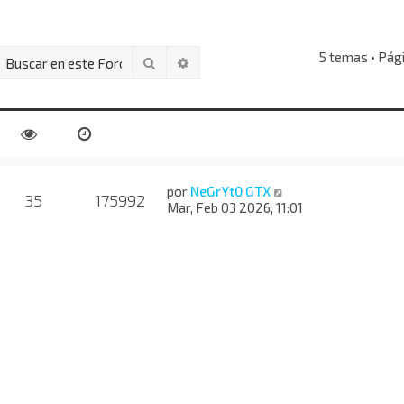
5 temas • Pág
Buscar
Búsqueda avanzada
por
NeGrYt0 GTX
35
175992
Mar, Feb 03 2026, 11:01