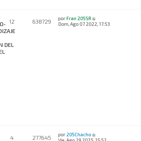
por
Fran 205SR
12
638729
O-
Dom, Ago 07 2022, 17:53
IZAJE
N DEL
EL
por
205Chacho
4
277645
Vie, Ago 29 2025, 15:52