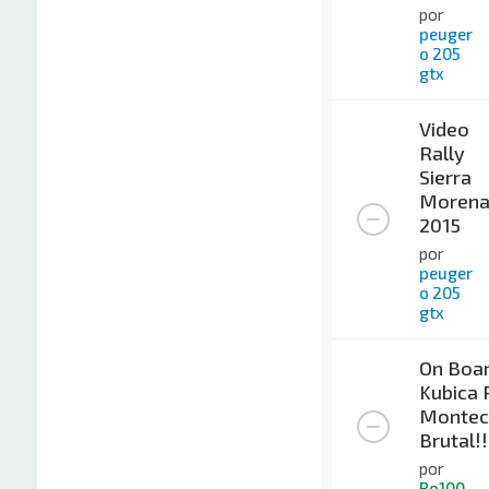
por
peuger
o 205
gtx
Video
Rally
Sierra
Moren
2015
por
peuger
o 205
gtx
On Boa
Kubica 
Monteca
Brutal!!
por
Ro100