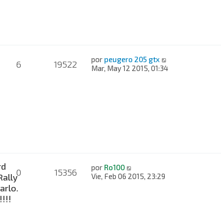
por
peugero 205 gtx
6
19522
Mar, May 12 2015, 01:34
a
rd
por
Ro100
0
15356
Rally
Vie, Feb 06 2015, 23:29
rlo.
!!!!