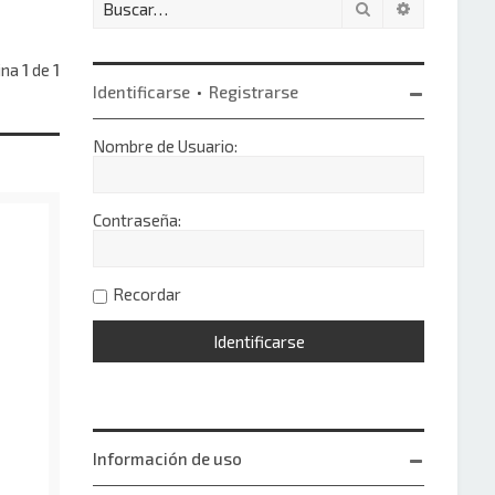
Buscar
Búsqueda 
ina
1
de
1
Identificarse
•
Registrarse
Nombre de Usuario:
Contraseña:
Recordar
Información de uso