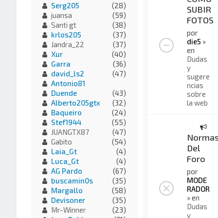
Serg205
(28)
SUBIR
juansa
(59)
FOTOS
Santi gt
(38)
por
krlos205
(37)
die5
»
Jandra_22
(37)
en
Xur
(40)
Dudas
Garra
(36)
y
david_ls2
(47)
sugere
Antonio81
ncias
Duende
(43)
sobre
la web
Alberto205gtx
(32)
Baqueiro
(24)
Stef1944
(55)
JUANGTX87
(47)
Norma
Gabito
(54)
Del
Laia_Gt
(4)
Foro
Luca_Gt
(4)
AG Pardo
(67)
por
MODE
buscamin0s
(35)
RADOR
Margallo
(58)
» en
Devisoner
(35)
Dudas
Mr-Winner
(23)
y