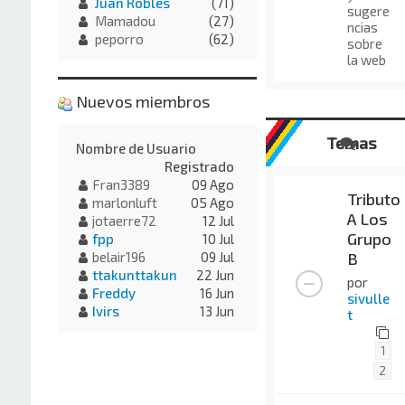
Juan Robles
(71)
sugere
Mamadou
(27)
ncias
peporro
(62)
sobre
la web
Nuevos miembros
Temas
Nombre de Usuario
Registrado
Fran3389
09 Ago
Tributo
marlonluft
05 Ago
A Los
jotaerre72
12 Jul
Grupo
fpp
10 Jul
B
belair196
09 Jul
ttakunttakun
22 Jun
por
Freddy
16 Jun
sivulle
Ivirs
13 Jun
t
1
2