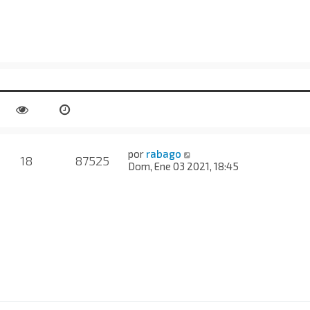
por
rabago
18
87525
Dom, Ene 03 2021, 18:45