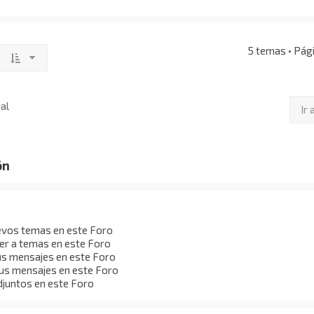
5 temas • Pág
al
Ir 
ón
evos temas en este Foro
r a temas en este Foro
us mensajes en este Foro
us mensajes en este Foro
djuntos en este Foro