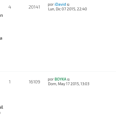
por
iDavid
4
20141
Lun, Dic 07 2015, 22:40
on
a
por
BOYKA
1
16109
Dom, May 17 2015, 13:03
-
il
D