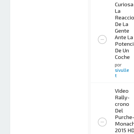
Curiosa
La
Reacci
De La
Gente
Ante La
Potenci
De Un
Coche
por
sivulle
t
Video
Rally-
crono
Del
Purche
Monach
2015 H