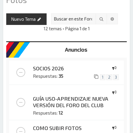
Buscar
Búsqued
Nuevo Tema
12 temas • Página
1
de
1
Anuncios
SOCIOS 2026
Respuestas:
35
1
2
3
GUÍA USO-APRENDIZAJE NUEVA
VERSIÓN DEL FORO DEL CLUB
Respuestas:
12
COMO SUBIR FOTOS