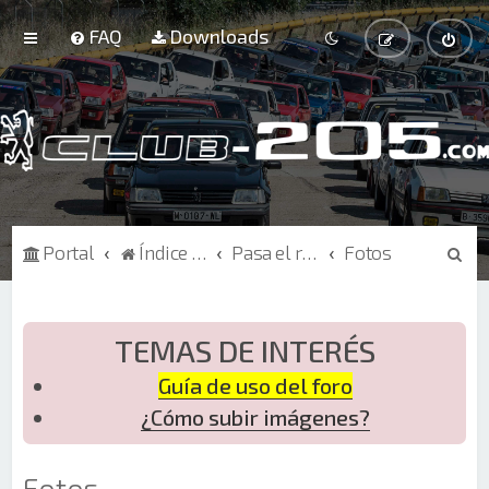
FAQ
Downloads
B
Portal
Índice de Foros
Pasa el rato
Fotos
u
s
c
TEMAS DE INTERÉS
a
Guía de uso del foro
r
¿Cómo subir imágenes?
Fotos