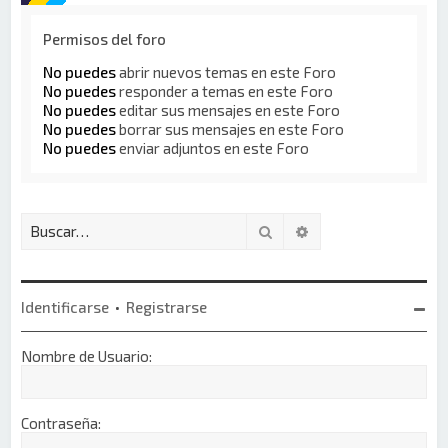
Permisos del foro
No puedes
abrir nuevos temas en este Foro
No puedes
responder a temas en este Foro
No puedes
editar sus mensajes en este Foro
No puedes
borrar sus mensajes en este Foro
No puedes
enviar adjuntos en este Foro
Buscar
Búsqueda avanzada
Identificarse
•
Registrarse
Nombre de Usuario:
Contraseña: