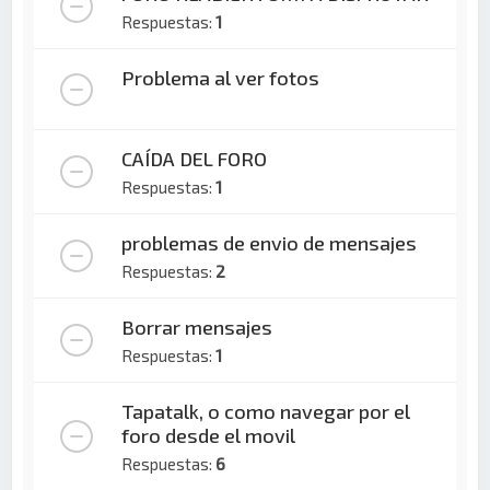
Respuestas:
1
Problema al ver fotos
CAÍDA DEL FORO
Respuestas:
1
problemas de envio de mensajes
Respuestas:
2
Borrar mensajes
Respuestas:
1
Tapatalk, o como navegar por el
foro desde el movil
Respuestas:
6