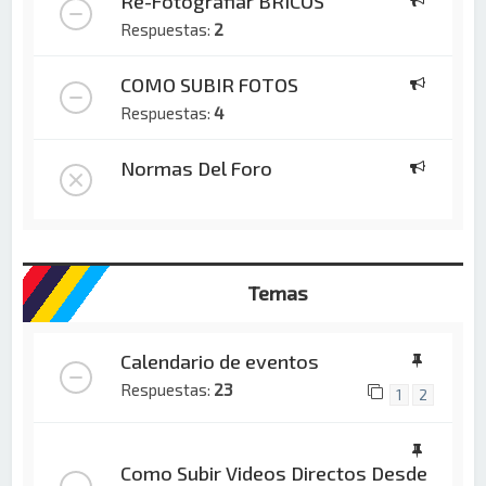
Re-Fotografiar BRICOS
Respuestas:
2
COMO SUBIR FOTOS
Respuestas:
4
Normas Del Foro
Temas
Calendario de eventos
Respuestas:
23
1
2
Como Subir Videos Directos Desde