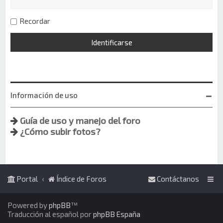
Recordar
Información de uso
Guía de uso y manejo del foro
¿Cómo subir fotos?
Portal
Índice de Foros
Contáctanos
Powered by
phpBB
™
Traducción al español por
phpBB España