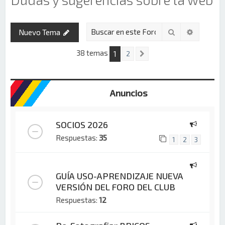
Buscar
Búsqued
Nuevo Tema
38 temas
1
2
Siguiente
Anuncios
SOCIOS 2026
Respuestas:
35
1
2
3
GUÍA USO-APRENDIZAJE NUEVA
VERSIÓN DEL FORO DEL CLUB
Respuestas:
12