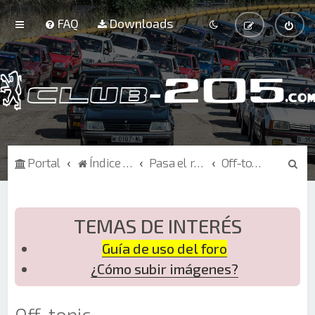
FAQ
Downloads
B
Portal
Índice de Foros
Pasa el rato
Off-topic
u
s
c
TEMAS DE INTERÉS
a
Guía de uso del foro
r
¿Cómo subir imágenes?
Off-topic