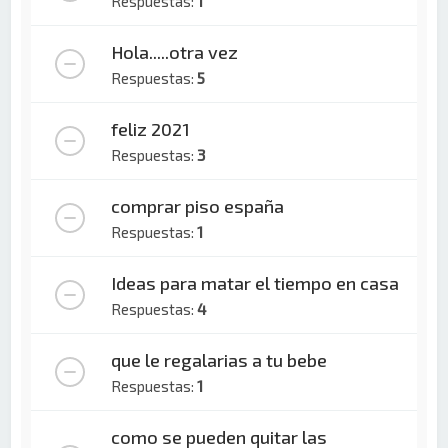
Respuestas:
1
Hola.....otra vez
Respuestas:
5
feliz 2021
Respuestas:
3
comprar piso españa
Respuestas:
1
Ideas para matar el tiempo en casa
Respuestas:
4
que le regalarias a tu bebe
Respuestas:
1
como se pueden quitar las