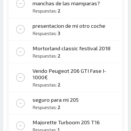
manchas de las mamparas?
Respuestas:
2
presentacion de mi otro coche
Respuestas:
3
Mortorland classic festival 2018
Respuestas:
2
Vendo Peugeot 206 GTI Fase I-
1000€
Respuestas:
2
seguro para mi 205
Respuestas:
2
Majorette Turboom 205 T16
Respuestas:
1