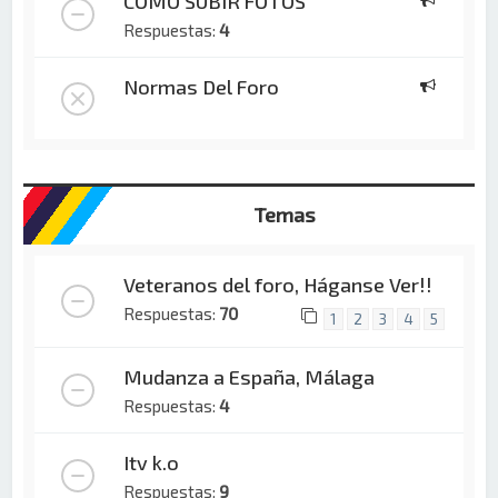
COMO SUBIR FOTOS
Respuestas:
4
Normas Del Foro
Temas
Veteranos del foro, Háganse Ver!!
Respuestas:
70
1
2
3
4
5
Mudanza a España, Málaga
Respuestas:
4
Itv k.o
Respuestas:
9