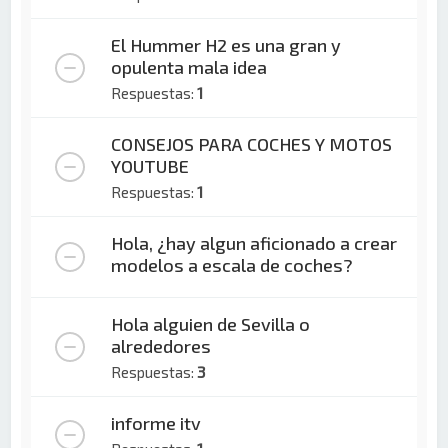
El Hummer H2 es una gran y
opulenta mala idea
Respuestas:
1
CONSEJOS PARA COCHES Y MOTOS
YOUTUBE
Respuestas:
1
Hola, ¿hay algun aficionado a crear
modelos a escala de coches?
Hola alguien de Sevilla o
alrededores
Respuestas:
3
informe itv