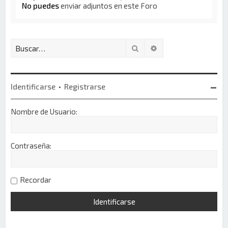
No puedes
enviar adjuntos en este Foro
Buscar
Búsqueda avanzada
Identificarse
•
Registrarse
Nombre de Usuario:
Contraseña:
Recordar