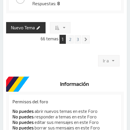
Respuestas:
8
Nuevo Tema
66 temas
1
2
3
Siguiente
Ir a
Información
Permisos del foro
No puedes
abrir nuevos temas en este Foro
No puedes
responder a temas en este Foro
No puedes
editar sus mensajes en este Foro
No puedes
borrar sus mensajes en este Foro