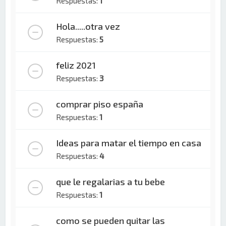
Respuestas:
1
Hola.....otra vez
Respuestas:
5
feliz 2021
Respuestas:
3
comprar piso españa
Respuestas:
1
Ideas para matar el tiempo en casa
Respuestas:
4
que le regalarias a tu bebe
Respuestas:
1
como se pueden quitar las