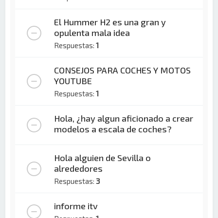
El Hummer H2 es una gran y
opulenta mala idea
Respuestas:
1
CONSEJOS PARA COCHES Y MOTOS
YOUTUBE
Respuestas:
1
Hola, ¿hay algun aficionado a crear
modelos a escala de coches?
Hola alguien de Sevilla o
alrededores
Respuestas:
3
informe itv