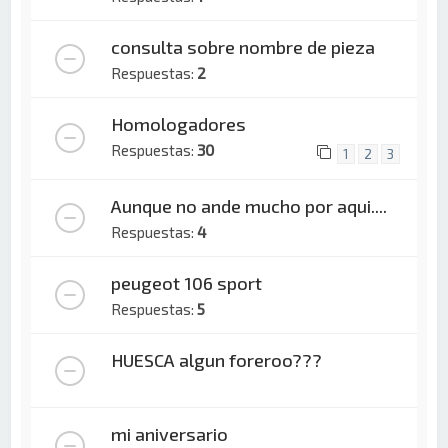
consulta sobre nombre de pieza
Respuestas:
2
Homologadores
Respuestas:
30
1
2
3
Aunque no ande mucho por aqui....
Respuestas:
4
peugeot 106 sport
Respuestas:
5
HUESCA algun foreroo???
mi aniversario