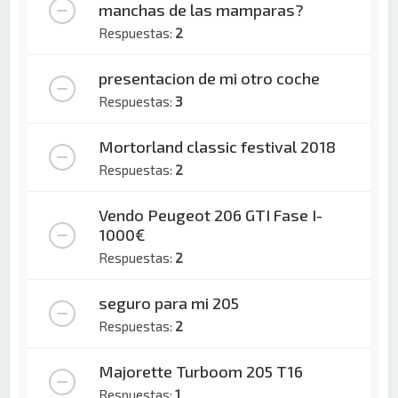
manchas de las mamparas?
Respuestas:
2
presentacion de mi otro coche
Respuestas:
3
Mortorland classic festival 2018
Respuestas:
2
Vendo Peugeot 206 GTI Fase I-
1000€
Respuestas:
2
seguro para mi 205
Respuestas:
2
Majorette Turboom 205 T16
Respuestas:
1