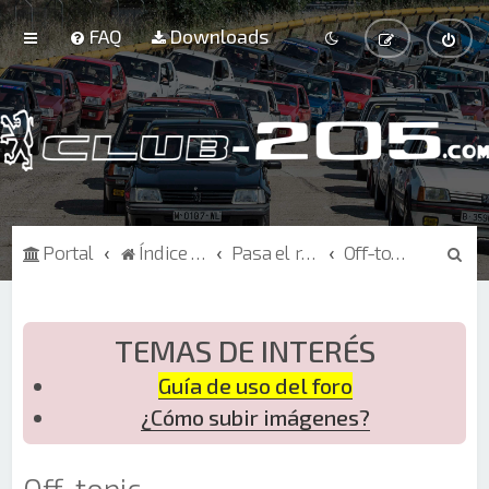
FAQ
Downloads
B
Portal
Índice de Foros
Pasa el rato
Off-topic
u
s
c
TEMAS DE INTERÉS
a
Guía de uso del foro
r
¿Cómo subir imágenes?
Off-topic