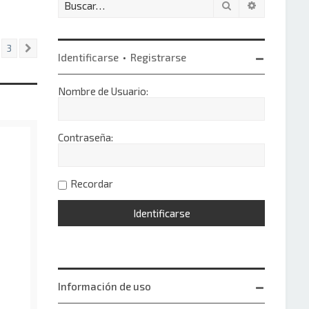
Buscar
Búsqueda 
3
Siguiente
Identificarse
•
Registrarse
Nombre de Usuario:
Contraseña:
Recordar
Información de uso