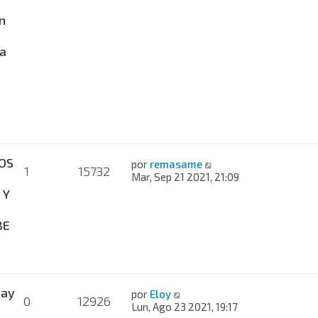
n
a
OS
por
remasame
1
15732
Mar, Sep 21 2021, 21:09
 Y
BE
hay
por
Eloy
0
12926
Lun, Ago 23 2021, 19:17