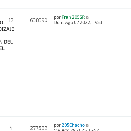
por
Fran 205SR
12
638390
O-
Dom, Ago 07 2022, 17:53
IZAJE
N DEL
EL
por
205Chacho
4
277582
Vie, Ago 29 2025, 15:52