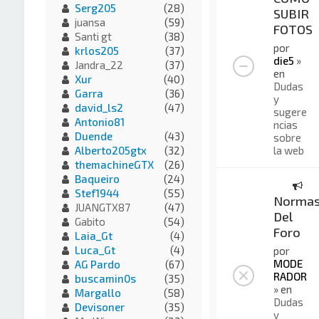
Serg205
(28)
SUBIR
juansa
(59)
FOTOS
Santi gt
(38)
por
krlos205
(37)
die5
»
Jandra_22
(37)
en
Xur
(40)
Dudas
Garra
(36)
y
david_ls2
(47)
sugere
Antonio81
ncias
Duende
(43)
sobre
la web
Alberto205gtx
(32)
themachineGTX
(26)
Baqueiro
(24)
Stef1944
(55)
Norma
JUANGTX87
(47)
Del
Gabito
(54)
Foro
Laia_Gt
(4)
Luca_Gt
(4)
por
MODE
AG Pardo
(67)
RADOR
buscamin0s
(35)
» en
Margallo
(58)
Dudas
Devisoner
(35)
y