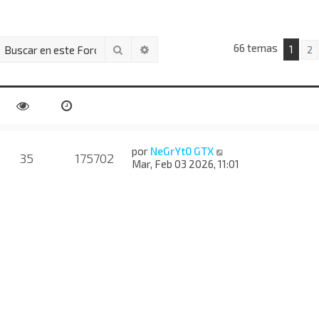
66 temas
Buscar
Búsqueda avanzada
1
2
por
NeGrYt0 GTX
35
175702
Mar, Feb 03 2026, 11:01