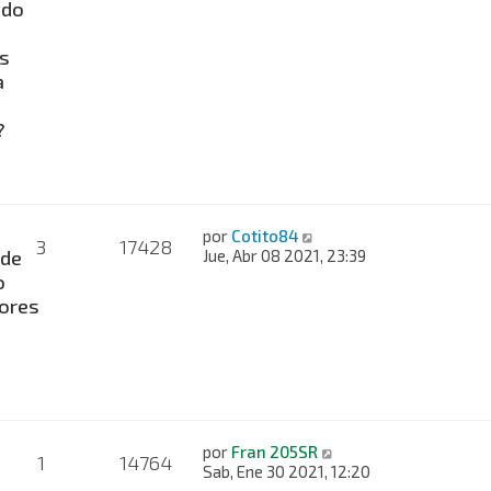
ado
s
a
?
por
Cotito84
3
17428
 de
Jue, Abr 08 2021, 23:39
o
ores
e
por
Fran 205SR
1
14764
Sab, Ene 30 2021, 12:20