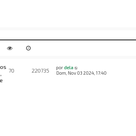
nos
por
dela
70
220735
,
Dom, Nov 03 2024, 17:40
e