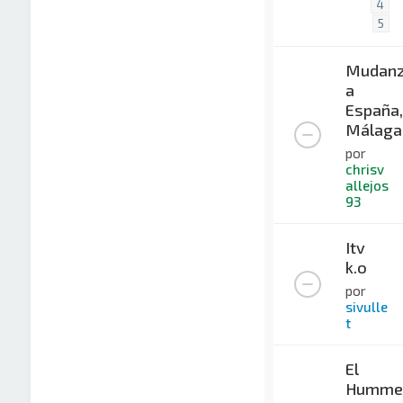
4
5
Mudan
a
España,
Málaga
por
chrisv
allejos
93
Itv
k.o
por
sivulle
t
El
Humme