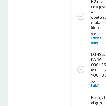
H2 es
una gra
y
opulent
mala
idea
por
remas
ame
CONSEJ
PARA
COCHES
MOTOS
YOUTU
por
txiki1
Hola, ¿
algun