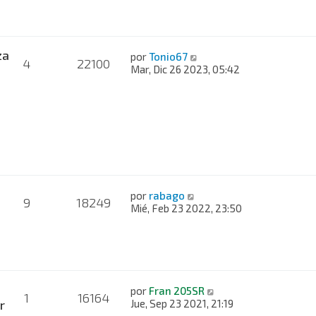
za
por
Tonio67
4
22100
Mar, Dic 26 2023, 05:42
por
rabago
9
18249
Mié, Feb 23 2022, 23:50
por
Fran 205SR
1
16164
r
Jue, Sep 23 2021, 21:19