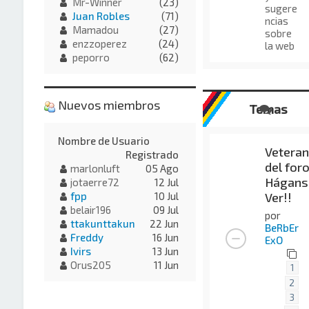
Mr-Winner
(23)
sugere
Juan Robles
(71)
ncias
Mamadou
(27)
sobre
enzzoperez
(24)
la web
peporro
(62)
Nuevos miembros
Temas
Nombre de Usuario
Vetera
Registrado
del foro
marlonluft
05 Ago
Hágans
jotaerre72
12 Jul
Ver!!
fpp
10 Jul
belair196
09 Jul
por
ttakunttakun
22 Jun
BeRbEr
Freddy
16 Jun
ExO
Ivirs
13 Jun
Orus205
11 Jun
1
2
3