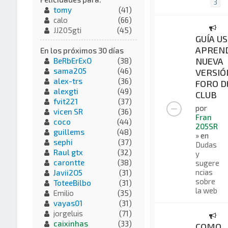
3
tomy
(41)
calo
(66)
JJ205gti
(45)
GUÍA US
APREND
En los próximos 30 días
NUEVA
BeRbErExO
(38)
sama205
(46)
VERSIÓ
alex-trs
(36)
FORO D
alexgti
(49)
CLUB
fvit221
(37)
por
vicen SR
(36)
Fran
coco
(44)
205SR
guillems
(48)
» en
sephi
(37)
Dudas
Raul gtx
(32)
y
carontte
(38)
sugere
ncias
Javii2O5
(31)
sobre
ToteeBilbo
(31)
la web
Emilio
(35)
vayas01
(31)
jorgeluis
(71)
caixinhas
(33)
COMO