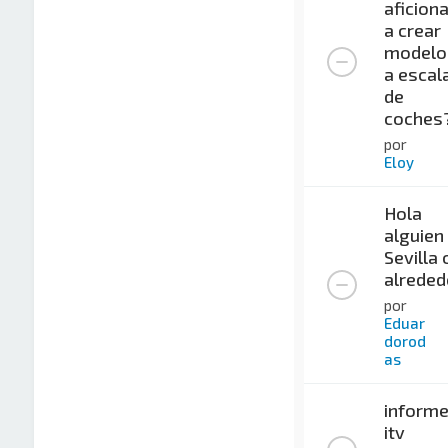
aficion
a crear
modelo
a escal
de
coches
por
Eloy
Hola
alguien
Sevilla 
alreded
por
Eduar
dorod
as
inform
itv