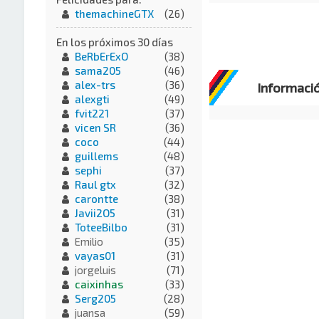
themachineGTX
(26)
En los próximos 30 días
BeRbErExO
(38)
sama205
(46)
alex-trs
(36)
Informaci
alexgti
(49)
fvit221
(37)
vicen SR
(36)
coco
(44)
guillems
(48)
sephi
(37)
Raul gtx
(32)
carontte
(38)
Javii2O5
(31)
ToteeBilbo
(31)
Emilio
(35)
vayas01
(31)
jorgeluis
(71)
caixinhas
(33)
Serg205
(28)
juansa
(59)