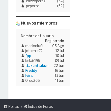
enzzoperez
(24)
peporro
(62)
Nuevos miembros
Nombre de Usuario
Registrado
marlonluft
05 Ago
jotaerre72
12 Jul
fpp
10 Jul
belair196
09 Jul
ttakunttakun
22 Jun
Freddy
16 Jun
Ivirs
13 Jun
Orus205
11 Jun
Portal
Índice de Foros