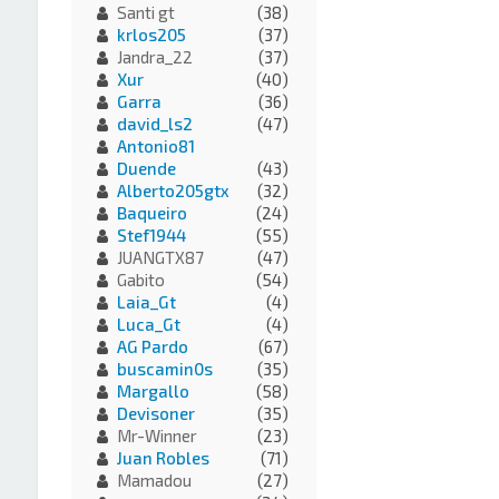
Santi gt
(38)
krlos205
(37)
Jandra_22
(37)
Xur
(40)
Garra
(36)
david_ls2
(47)
Antonio81
Duende
(43)
Alberto205gtx
(32)
Baqueiro
(24)
Stef1944
(55)
JUANGTX87
(47)
Gabito
(54)
Laia_Gt
(4)
Luca_Gt
(4)
AG Pardo
(67)
buscamin0s
(35)
Margallo
(58)
Devisoner
(35)
Mr-Winner
(23)
Juan Robles
(71)
Mamadou
(27)