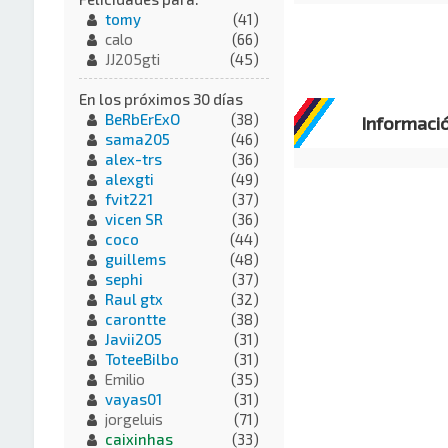
tomy
(41)
calo
(66)
JJ205gti
(45)
En los próximos 30 días
BeRbErExO
(38)
Informaci
sama205
(46)
alex-trs
(36)
alexgti
(49)
fvit221
(37)
vicen SR
(36)
coco
(44)
guillems
(48)
sephi
(37)
Raul gtx
(32)
carontte
(38)
Javii2O5
(31)
ToteeBilbo
(31)
Emilio
(35)
vayas01
(31)
jorgeluis
(71)
caixinhas
(33)