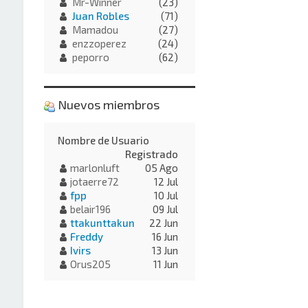
Mr-Winner
(23)
Juan Robles
(71)
Mamadou
(27)
enzzoperez
(24)
peporro
(62)
Nuevos miembros
Nombre de Usuario
Registrado
marlonluft
05 Ago
jotaerre72
12 Jul
fpp
10 Jul
belair196
09 Jul
ttakunttakun
22 Jun
Freddy
16 Jun
Ivirs
13 Jun
Orus205
11 Jun