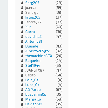
Serg205
(28)
juansa
(59)
Santi gt
(38)
krlos205
(37)
Jandra_22
(37)
Xur
(40)
Garra
(36)
david_ls2
(47)
Antonio81
Duende
(43)
Alberto205gtx
(32)
themachineGTX
(26)
Baqueiro
(24)
Stef1944
(55)
JUANGTX87
(47)
Gabito
(54)
Laia_Gt
(4)
Luca_Gt
(4)
AG Pardo
(67)
buscamin0s
(35)
Margallo
(58)
Devisoner
(35)