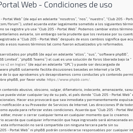
Portal Web - Condiciones de uso
- Portal Web” (de aquí en adelante “nosotros”, “nos”, “nuestro”, “Club 205 - Port
.com/forum”), usted acuerda estar legalmente sometido a los siguientes térmi
 no se registre y/o use “Club 205 - Portal Web”. Podemos cambiar estos término
entaríamos avisarle, sin embargo sería prudente que los revisase por su cuent
registrado a “Club 205 - Portal Web” después de esos cambios significa que ac
do a esos nuevos términos tal como fueron actualizados y/o reformados.
arrollados por phpBB (de aquí en adelante “ellos”, “sus”, “software phpBB”,
 Limited”, “phpBB Teams”) el cual es una solución de foros liberada bajo la “
se v2 en Ingles
” (de aquí en adelante “GPL”) y puede ser descargada de
ftware phpBB solamente facilita discusiones basadas en Internet y la GPL
ye de lo que aprobamos y/o desaprobamos como conductas y/o contenido permi
bre phpBB, por favor visite:
https://www.phpbb.com/
.
 contenido abusivo, obsceno, vulgar, difamatorio, indecente, amenazante, sexu
que pueda violar cualquier ley de su país, el país donde “Club 205 - Portal Web” 
nacionales. Hacer eso provocará que sea inmediata y permanentemente expulsad
notificación a su Proveedor de Servicios de Internet. Las direcciones IP de todo
como ayuda para reforzar estas condiciones. Acuerda que “Club 205 - Portal We
, editar, mover o cerrar cualquier tema en cualquier momento que lo creamos
io acuerda que cualquier información que haya ingresado será almacenada en
 esta información no será compartida con ninguna tercera parte sin su
 205 - Portal Web” ni phpBB podrán considerarse responsables por cualquier in