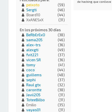
de hacking que conlleve
peixoto
(59)
Sergti
(46)
Board10
(44)
XxANESxX
(31)
En los próximos 30 días
BeRbErExO
(38)
sama205
(46)
alex-trs
(36)
alexgti
(49)
fvit221
(37)
vicen SR
(36)
tomy
(41)
coco
(44)
guillems
(48)
sephi
(37)
Raul gtx
(32)
carontte
(38)
Javii2O5
(31)
ToteeBilbo
(31)
Emilio
(35)
vayas01
(31)