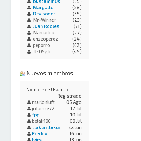
buscamin0s
(35)
Margallo
(58)
Devisoner
(35)
Mr-Winner
(23)
Juan Robles
(71)
Mamadou
(27)
enzzoperez
(24)
peporro
(62)
JJ205gti
(45)
Nuevos miembros
Nombre de Usuario
Registrado
marlonluft
05 Ago
jotaerre72
12 Jul
fpp
10 Jul
belair196
09 Jul
ttakunttakun
22 Jun
Freddy
16 Jun
Ivirs
13 Jun