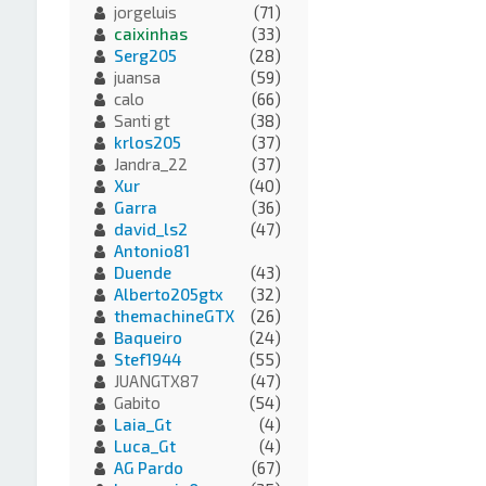
jorgeluis
(71)
caixinhas
(33)
Serg205
(28)
juansa
(59)
calo
(66)
Santi gt
(38)
krlos205
(37)
Jandra_22
(37)
Xur
(40)
Garra
(36)
david_ls2
(47)
Antonio81
Duende
(43)
Alberto205gtx
(32)
themachineGTX
(26)
Baqueiro
(24)
Stef1944
(55)
JUANGTX87
(47)
Gabito
(54)
Laia_Gt
(4)
Luca_Gt
(4)
AG Pardo
(67)