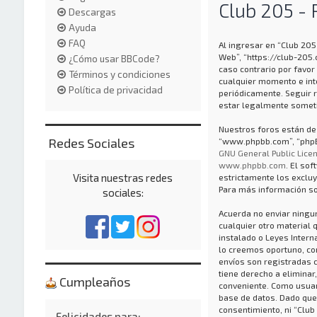
Club 205 - 
Descargas
Ayuda
FAQ
Al ingresar en “Club 205 
Web”, “https://club-205
¿Cómo usar BBCode?
caso contrario por favor
Términos y condiciones
cualquier momento e int
Política de privacidad
periódicamente. Seguir 
estar legalmente someti
Nuestros foros están des
Redes Sociales
“www.phpbb.com”, “phpBB
GNU General Public Licen
www.phpbb.com
. El so
Visita nuestras redes
estrictamente los exclu
Para más información so
sociales:
Acuerda no enviar ningun
cualquier otro material 
instalado o Leyes Inter
lo creemos oportuno, con 
envíos son registradas 
tiene derecho a eliminar
Cumpleaños
conveniente. Como usuar
base de datos. Dado que
consentimiento, ni “Club
Felicidades para: