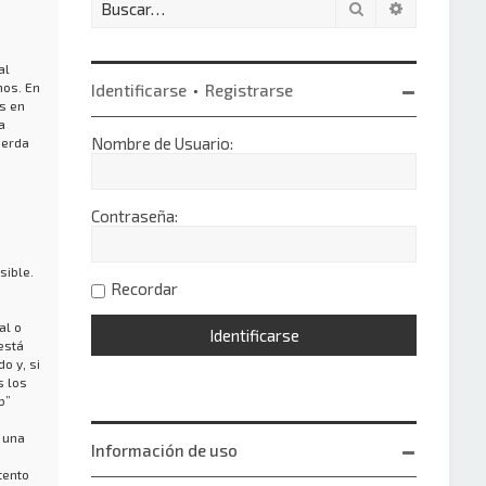
Buscar
Búsqueda 
al
nos. En
Identificarse
•
Registrarse
s en
a
Nombre de Usuario:
uerda
Contraseña:
sible.
Recordar
al o
está
o y, si
s los
b”
 una
Información de uso
tento