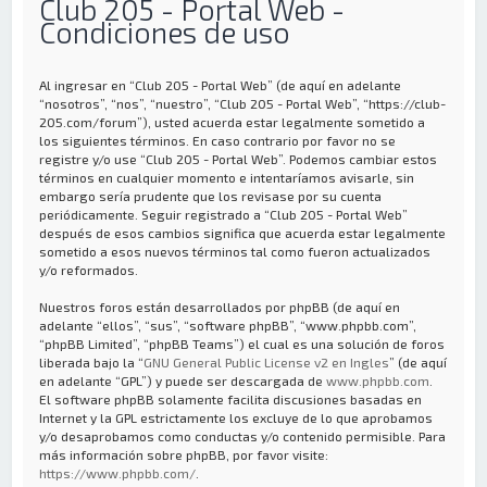
Club 205 - Portal Web -
Condiciones de uso
Al ingresar en “Club 205 - Portal Web” (de aquí en adelante
“nosotros”, “nos”, “nuestro”, “Club 205 - Portal Web”, “https://club-
205.com/forum”), usted acuerda estar legalmente sometido a
los siguientes términos. En caso contrario por favor no se
registre y/o use “Club 205 - Portal Web”. Podemos cambiar estos
términos en cualquier momento e intentaríamos avisarle, sin
embargo sería prudente que los revisase por su cuenta
periódicamente. Seguir registrado a “Club 205 - Portal Web”
después de esos cambios significa que acuerda estar legalmente
sometido a esos nuevos términos tal como fueron actualizados
y/o reformados.
Nuestros foros están desarrollados por phpBB (de aquí en
adelante “ellos”, “sus”, “software phpBB”, “www.phpbb.com”,
“phpBB Limited”, “phpBB Teams”) el cual es una solución de foros
liberada bajo la “
GNU General Public License v2 en Ingles
” (de aquí
en adelante “GPL”) y puede ser descargada de
www.phpbb.com
.
El software phpBB solamente facilita discusiones basadas en
Internet y la GPL estrictamente los excluye de lo que aprobamos
y/o desaprobamos como conductas y/o contenido permisible. Para
más información sobre phpBB, por favor visite:
https://www.phpbb.com/
.