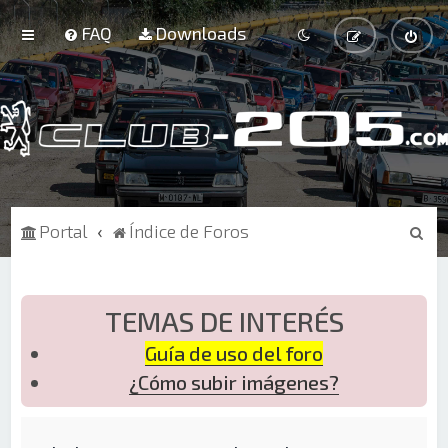
FAQ
Downloads
B
Portal
Índice de Foros
u
s
c
TEMAS DE INTERÉS
a
Guía de uso del foro
r
¿Cómo subir imágenes?