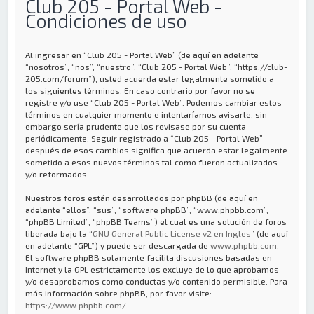
Club 205 - Portal Web -
Condiciones de uso
Al ingresar en “Club 205 - Portal Web” (de aquí en adelante
“nosotros”, “nos”, “nuestro”, “Club 205 - Portal Web”, “https://club-
205.com/forum”), usted acuerda estar legalmente sometido a
los siguientes términos. En caso contrario por favor no se
registre y/o use “Club 205 - Portal Web”. Podemos cambiar estos
términos en cualquier momento e intentaríamos avisarle, sin
embargo sería prudente que los revisase por su cuenta
periódicamente. Seguir registrado a “Club 205 - Portal Web”
después de esos cambios significa que acuerda estar legalmente
sometido a esos nuevos términos tal como fueron actualizados
y/o reformados.
Nuestros foros están desarrollados por phpBB (de aquí en
adelante “ellos”, “sus”, “software phpBB”, “www.phpbb.com”,
“phpBB Limited”, “phpBB Teams”) el cual es una solución de foros
liberada bajo la “
GNU General Public License v2 en Ingles
” (de aquí
en adelante “GPL”) y puede ser descargada de
www.phpbb.com
.
El software phpBB solamente facilita discusiones basadas en
Internet y la GPL estrictamente los excluye de lo que aprobamos
y/o desaprobamos como conductas y/o contenido permisible. Para
más información sobre phpBB, por favor visite:
https://www.phpbb.com/
.