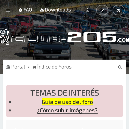
FAQ
Downloads
B
Portal
Índice de Foros
u
s
c
TEMAS DE INTERÉS
a
Guía de uso del foro
r
¿Cómo subir imágenes?